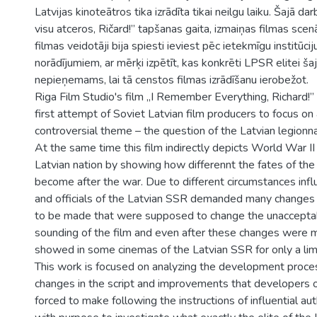
Latvijas kinoteātros tika izrādīta tikai neilgu laiku. Šajā dar
visu atceros, Ričard!” tapšanas gaita, izmaiņas filmas scenā
filmas veidotāji bija spiesti ieviest pēc ietekmīgu institūc
norādījumiem, ar mērķi izpētīt, kas konkrēti LPSR elitei šajā
nepieņemams, lai tā censtos filmas izrādīšanu ierobežot.
Riga Film Studio's film „I Remember Everything, Richard!
first attempt of Soviet Latvian film producers to focus o
controversial theme – the question of the Latvian legionna
At the same time this film indirectly depicts World War II
Latvian nation by showing how differennt the fates of th
become after the war. Due to different circumstances influ
and officials of the Latvian SSR demanded many change
to be made that were supposed to change the unacceptab
sounding of the film and even after these changes were 
showed in some cinemas of the Latvian SSR for only a limi
This work is focused on analyzing the development process
changes in the script and improvements that developers o
forced to make following the instructions of influential auth