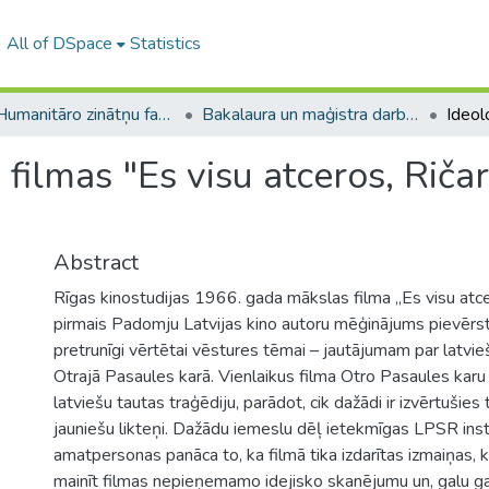
All of DSpace
Statistics
A -- Humanitāro zinātņu fakultāte / Faculty of Humanities
Bakalaura un maģistra darbi (HZF) / Bachelor's and Master's theses
 filmas "Es visu atceros, Riča
Abstract
Rīgas kinostudijas 1966. gada mākslas filma „Es visu atcer
pirmais Padomju Latvijas kino autoru mēģinājums pievērsti
pretrunīgi vērtētai vēstures tēmai – jautājumam par latvie
Otrajā Pasaules karā. Vienlaikus filma Otro Pasaules karu 
latviešu tautas traģēdiju, parādot, cik dažādi ir izvērtušies 
jauniešu likteņi. Dažādu iemeslu dēļ ietekmīgas LPSR insti
amatpersonas panāca to, ka filmā tika izdarītas izmaiņas,
mainīt filmas nepieņemamo idejisko skanējumu un, galu g