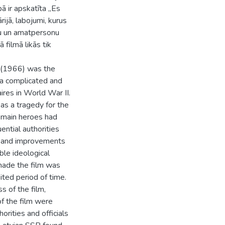
bā ir apskatīta „Es
rijā, labojumi, kurus
iju un amatpersonu
 filmā likās tik
” (1966) was the
n a complicated and
ires in World War II.
 as a tragedy for the
e main heroes had
ential authorities
s and improvements
le ideological
made the film was
ted period of time.
 of the film,
f the film were
orities and officials