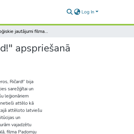
Log In
Ideoloģiskie jautājumi filmas "Es visu atceros, Ričard!" apspriešanā (1957-1966)
rd!" apspriešanā
os, Ričard!” bija
es sarežģītai un
šu leģionāriem
netieši attēlo kā
tajā attēloto latviešu
tūcijas un
 kurām vajadzētu
alā, filma Padomju