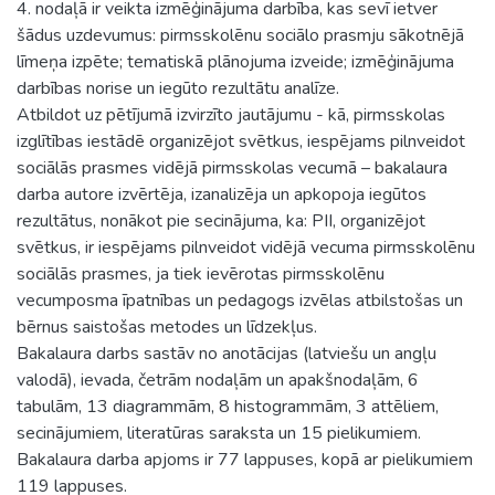
4. nodaļā ir veikta izmēģinājuma darbība, kas sevī ietver
šādus uzdevumus: pirmsskolēnu sociālo prasmju sākotnējā
līmeņa izpēte; tematiskā plānojuma izveide; izmēģinājuma
darbības norise un iegūto rezultātu analīze.
Atbildot uz pētījumā izvirzīto jautājumu - kā, pirmsskolas
izglītības iestādē organizējot svētkus, iespējams pilnveidot
sociālās prasmes vidējā pirmsskolas vecumā – bakalaura
darba autore izvērtēja, izanalizēja un apkopoja iegūtos
rezultātus, nonākot pie secinājuma, ka: PII, organizējot
svētkus, ir iespējams pilnveidot vidējā vecuma pirmsskolēnu
sociālās prasmes, ja tiek ievērotas pirmsskolēnu
vecumposma īpatnības un pedagogs izvēlas atbilstošas un
bērnus saistošas metodes un līdzekļus.
Bakalaura darbs sastāv no anotācijas (latviešu un angļu
valodā), ievada, četrām nodaļām un apakšnodaļām, 6
tabulām, 13 diagrammām, 8 histogrammām, 3 attēliem,
secinājumiem, literatūras saraksta un 15 pielikumiem.
Bakalaura darba apjoms ir 77 lappuses, kopā ar pielikumiem
119 lappuses.