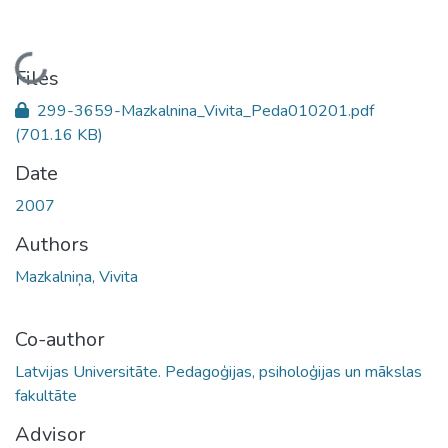
Loading...
Files
299-3659-Mazkalnina_Vivita_Peda010201.pdf
(701.16 KB)
Date
2007
Authors
Mazkalniņa, Vivita
Co-author
Latvijas Universitāte. Pedagoģijas, psiholoģijas un mākslas
fakultāte
Advisor