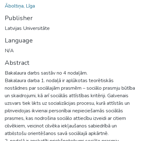
Āboltiņa, Līga
Publisher
Latvijas Universitāte
Language
N/A
Abstract
Bakalaura darbs sastāv no 4 nodaļām.
Bakalaura darba 1. nodaļā ir aplūkotas teorētiskās
nostādnes par sociālajām prasmēm – sociālo prasmju būtība
un skaidrojumi, kā arī sociālās attīstības kritēriji. Galvenais
uzsvars tiek likts uz socializācijas procesu, kurā attīstās un
pilnveidojas ikvienai personībai nepieciešamās sociālās
prasmes, kas nodrošina sociālo attiecību izveidi ar citiem
cilvēkiem, veicinot cilvēka iekļaušanos sabiedrībā un
atbilstošu orientēšanos savā sociālajā apkārtnē.
2. nodaļā ir apskatīti priekšnoteikumi sociālo prasmju