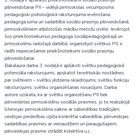
pilnveidošanai PII – vidējā pirmsskolas vecumposma
pedagoģiski psiholoģiskā raksturojuma ievērošana;
pedagoga loma un sadarbība sociālo prasmju pilnveidošanā;
pirmsskolēniem atbilstošas mācību metožu izvēle. Ievērojot
šos priekšnoteikumus pedagoga sociālpedagoģiskajā un
prmsskolēnu radošajā darbībā, organizējot svētkus PII, ir
radīti nepieciešamie priekšnoteikumi sociālo prasmju
pilnveidošanai.
Bakalaura darba 3. nodaļā ir aplūkoti svētku pedagoģiskā
potenciāla raksturojums, apskatot teorētiskās nostādnes
par svētkiem – svētku jēdziena skaidrojums; svētku funkciju
raksturojums; svētku organizēšanas nosacījumi. Darba
autore uzskata, ka ar svētku organizēšanu PII tiek
pilnveidotas pirmsskolēnu sociālās prasmes, jo to realizācijā
īstenojas pirmsskolēna saikne ar sabiedrības tradīcijām;
veidojas piederības izjūta konkrētai sabiedrībai; pilnveidojas
sadarbības prasmes ar vienaudžiem un pieaugušajiem;
pilnveidojas prasme strādāt kolektīva u.c.