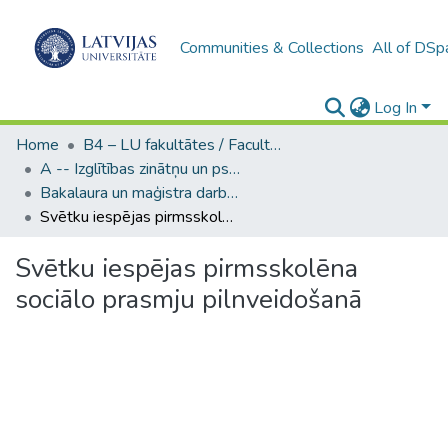
Communities & Collections
All of DSp
Log In
Home
B4 – LU fakultātes / Faculties of the UL
A -- Izglītības zinātņu un psiholoģijas fakultāte / Faculty of Education Sciences and Psychology
Bakalaura un maģistra darbi (PPMF) / Bachelor's and Master's theses
Svētku iespējas pirmsskolēna sociālo prasmju pilnveidošanā
Svētku iespējas pirmsskolēna
sociālo prasmju pilnveidošanā