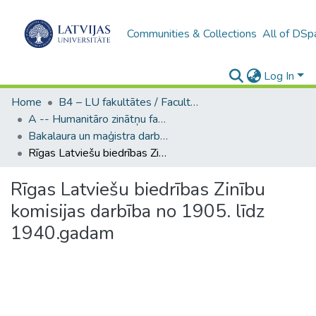
Communities & Collections
All of DSp
Log In
Home
B4 – LU fakultātes / Faculties of the UL
A -- Humanitāro zinātņu fakultāte / Faculty of Humanities
Bakalaura un maģistra darbi (HZF) / Bachelor's and Master's theses
Rīgas Latviešu biedrības Zinību komisijas darbība no 1905. līdz 1940.gadam
Rīgas Latviešu biedrības Zinību
komisijas darbība no 1905. līdz
1940.gadam