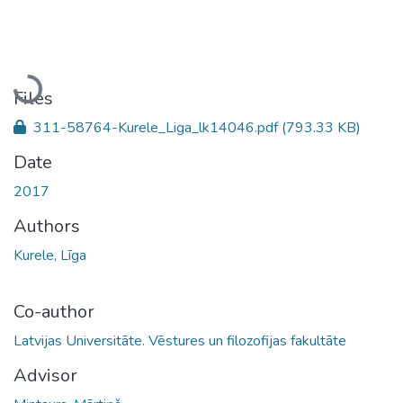
Loading...
Files
311-58764-Kurele_Liga_lk14046.pdf
(793.33 KB)
Date
2017
Authors
Kurele, Līga
Co-author
Latvijas Universitāte. Vēstures un filozofijas fakultāte
Advisor