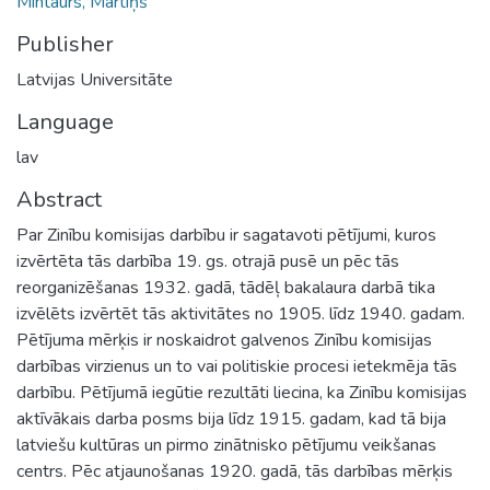
Mintaurs, Mārtiņš
Publisher
Latvijas Universitāte
Language
lav
Abstract
Par Zinību komisijas darbību ir sagatavoti pētījumi, kuros
izvērtēta tās darbība 19. gs. otrajā pusē un pēc tās
reorganizēšanas 1932. gadā, tādēļ bakalaura darbā tika
izvēlēts izvērtēt tās aktivitātes no 1905. līdz 1940. gadam.
Pētījuma mērķis ir noskaidrot galvenos Zinību komisijas
darbības virzienus un to vai politiskie procesi ietekmēja tās
darbību. Pētījumā iegūtie rezultāti liecina, ka Zinību komisijas
aktīvākais darba posms bija līdz 1915. gadam, kad tā bija
latviešu kultūras un pirmo zinātnisko pētījumu veikšanas
centrs. Pēc atjaunošanas 1920. gadā, tās darbības mērķis