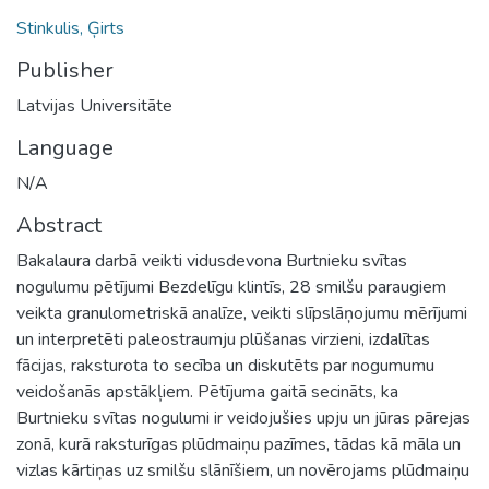
Stinkulis, Ģirts
Publisher
Latvijas Universitāte
Language
N/A
Abstract
Bakalaura darbā veikti vidusdevona Burtnieku svītas
nogulumu pētījumi Bezdelīgu klintīs, 28 smilšu paraugiem
veikta granulometriskā analīze, veikti slīpslāņojumu mērījumi
un interpretēti paleostraumju plūšanas virzieni, izdalītas
fācijas, raksturota to secība un diskutēts par nogumumu
veidošanās apstākļiem. Pētījuma gaitā secināts, ka
Burtnieku svītas nogulumi ir veidojušies upju un jūras pārejas
zonā, kurā raksturīgas plūdmaiņu pazīmes, tādas kā māla un
vizlas kārtiņas uz smilšu slānīšiem, un novērojams plūdmaiņu