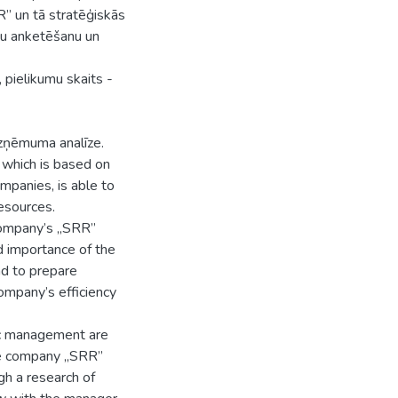
” un tā stratēģiskās
ku anketēšanu un
, pielikumu skaits -
 uzņēmuma analīze.
 which is based on
ompanies, is able to
resources.
 company’s „SRR”
d importance of the
d to prepare
ompany’s efficiency
gic management are
he company „SRR”
gh a research of