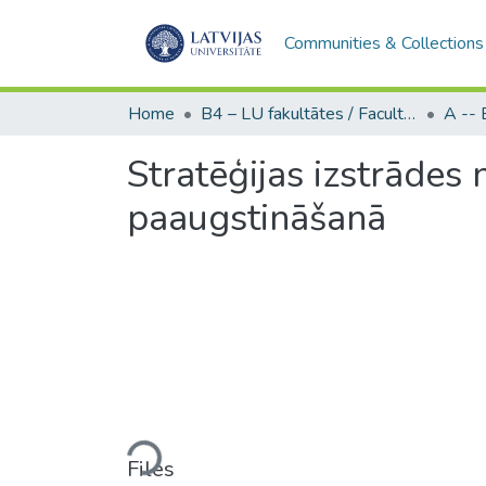
Communities & Collections
Home
B4 – LU fakultātes / Faculties of the UL
Stratēģijas izstrāde
paaugstināšanā
Loading...
Files