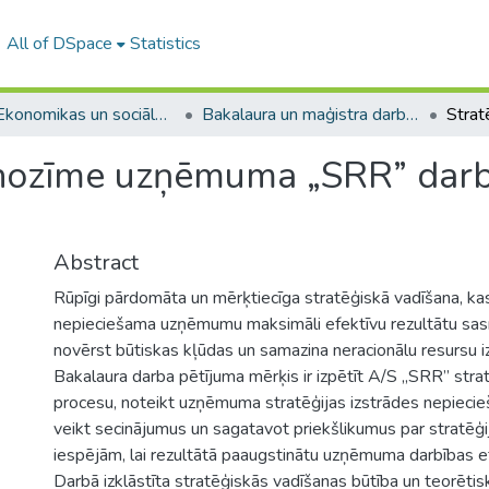
All of DSpace
Statistics
A -- Ekonomikas un sociālo zinātņu fakultāte / Faculty of Economics and Social Sciences
Bakalaura un maģistra darbi (ESZF) / Bachelor's and Master's theses
s nozīme uzņēmuma „SRR” darbī
Abstract
Rūpīgi pārdomāta un mērķtiecīga stratēģiskā vadīšana, kas b
nepieciešama uzņēmumu maksimāli efektīvu rezultātu sasn
novērst būtiskas kļūdas un samazina neracionālu resursu 
Bakalaura darba pētījuma mērķis ir izpētīt A/S „SRR” stra
procesu, noteikt uzņēmuma stratēģijas izstrādes nepiecie
veikt secinājumus un sagatavot priekšlikumus par stratēģi
iespējām, lai rezultātā paaugstinātu uzņēmuma darbības efe
Darbā izklāstīta stratēģiskās vadīšanas būtība un teorētisk