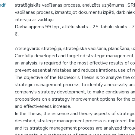
pdf
stratēģiskās vadīšanas process, analizēts uzņēmums „SRR
vadīšanas process, izmantojot dokumentu izpēti, darbinie
interviju ar vadītāju.
Darba apjoms 99 lpp., attēlu skaits - 25, tabulu skaits - 7
6.
Atslēgvārdi: stratēģija, stratēģiskā vadīšana, plānošana,
Carefully developed and targeted strategic management,
an analysis, is required for the most effective results of c
prevent essential mistakes and reduces irrational use of 
The objective of the Bachelor’s Thesis is to analyze the
strategic management process, to identify a necessity an
company’s strategy development, to make conclusions an
propositions on a strategy improvement options for the c
and effectiveness increase.
In the Thesis, the essence and theory aspects of strate
described, strategic management process is explored, t
and its strategic management process are analyzed throu