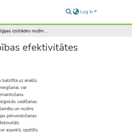
Log In
Stratēģijas izstrādes nozīme uzņēmuma „SRR” darbības efektivitātes paaugstināšanā
bas efektivitātes
alstīta uz analīzi,
iegšanai, var
izmantošanu.
tēģiskās vadīšanas
šamību un nozīmi,
jas pilnveidošanas
ktivitāti.
ie aspekti, izpētīts