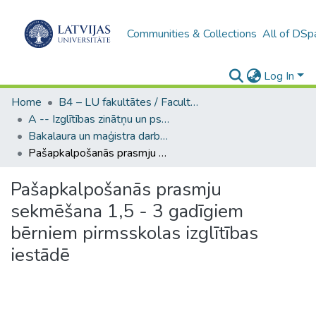
Communities & Collections
All of DSp
Log In
Home
B4 – LU fakultātes / Faculties of the UL
A -- Izglītības zinātņu un psiholoģijas fakultāte / Faculty of Education Sciences and Psychology
Bakalaura un maģistra darbi (PPMF) / Bachelor's and Master's theses
Pašapkalpošanās prasmju sekmēšana 1,5 - 3 gadīgiem bērniem pirmsskolas izglītības iestādē
Pašapkalpošanās prasmju
sekmēšana 1,5 - 3 gadīgiem
bērniem pirmsskolas izglītības
iestādē