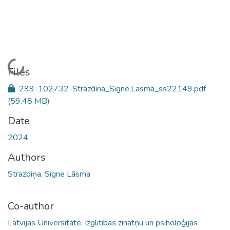
Loading...
Files
299-102732-Strazdina_Signe.Lasma_ss22149.pdf
(59.48 MB)
Date
2024
Authors
Strazdiņa, Signe Lāsma
Co-author
Latvijas Universitāte. Izglītības zinātņu un psiholoģijas