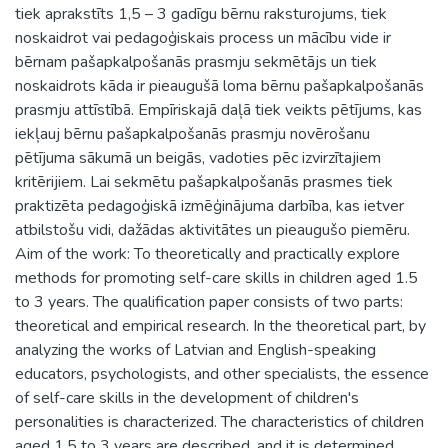
tiek aprakstīts 1,5 – 3 gadīgu bērnu raksturojums, tiek
noskaidrot vai pedagoģiskais process un mācību vide ir
bērnam pašapkalpošanās prasmju sekmētājs un tiek
noskaidrots kāda ir pieaugušā loma bērnu pašapkalpošanās
prasmju attīstībā. Empīriskajā daļā tiek veikts pētījums, kas
iekļauj bērnu pašapkalpošanās prasmju novērošanu
pētījuma sākumā un beigās, vadoties pēc izvirzītajiem
kritērijiem. Lai sekmētu pašapkalpošanās prasmes tiek
praktizēta pedagoģiskā izmēģinājuma darbība, kas ietver
atbilstošu vidi, dažādas aktivitātes un pieaugušo piemēru.
Aim of the work: To theoretically and practically explore
methods for promoting self-care skills in children aged 1.5
to 3 years. The qualification paper consists of two parts:
theoretical and empirical research. In the theoretical part, by
analyzing the works of Latvian and English-speaking
educators, psychologists, and other specialists, the essence
of self-care skills in the development of children's
personalities is characterized. The characteristics of children
aged 1.5 to 3 years are described, and it is determined