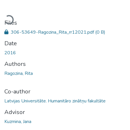
Loading...
Files
306-53649-Ragozina_Rita_rr12021.pdf
(0 B)
Date
2016
Authors
Ragozina, Rita
Co-author
Latvijas Universitāte. Humanitāro zinātņu fakultāte
Advisor
Kuzmina, Jana