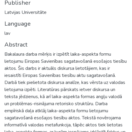
Publisher
Latvijas Universitāte
Language
lav
Abstract
Bakalaura darba mērķis ir izpētīt laika-aspekta formu
lietojumu Eiropas Savienības sagatavošanā esošajos tiesību
aktos. Šis darbs ir aktuāls diskursa lietotājiem, kas ir
iesaistīti Eiropas Savienības tiesību aktu sagatavošanā.
Darbā tiek pielietota diskursa analīze, kas vērsta uz valodas
lietojuma izpēti. Literatūras pārskats ietver diskursa un
teksta jēdzienus, kā arī laika-aspekta formas angļu valodā
un problēmas-risinājuma retorisko struktūru. Darba
empīriskā daļa atklāj laika-aspekta formu lietojumu
sagatavošanā esošajos tiesību aktos. Tekstā novērojama
informatīvā valodas metafunkcija, tāpēc aktos tiek lietotas
laika-aspekta formas, ar kurām iespējams izklāstīt faktus un