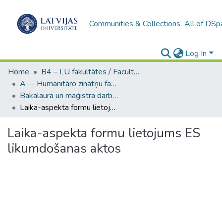
Communities & Collections
All of DSp
Log In
Home
B4 – LU fakultātes / Faculties of the UL
A -- Humanitāro zinātņu fakultāte / Faculty of Humanities
Bakalaura un maģistra darbi (HZF) / Bachelor's and Master's theses
Laika-aspekta formu lietojums ES likumdošanas aktos
Laika-aspekta formu lietojums ES
likumdošanas aktos