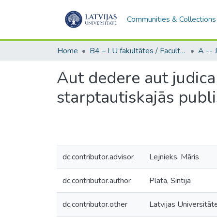
Communities & Collections
Home
B4 – LU fakultātes / Faculties of the UL
Aut dedere aut judica
starptautiskajās publi
dc.contributor.advisor
Lejnieks, Māris
dc.contributor.author
Platā, Sintija
dc.contributor.other
Latvijas Universitāte