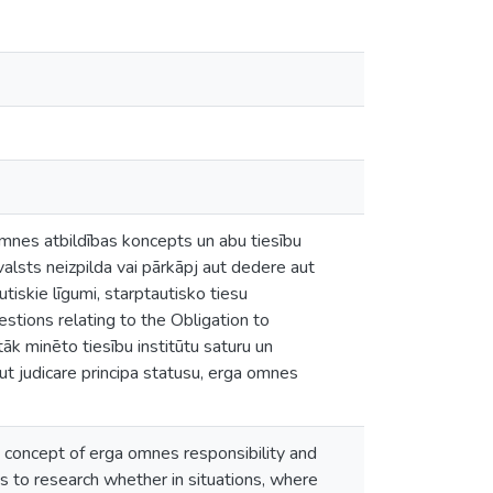
mnes atbildības koncepts un abu tiesību
 valsts neizpilda vai pārkāpj aut dedere aut
utiskie līgumi, starptautisko tiesu
tions relating to the Obligation to
tāk minēto tiesību institūtu saturu un
t judicare principa statusu, erga omnes
e concept of erga omnes responsibility and
s to research whether in situations, where