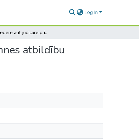
Log In
Aut dedere aut judicare principa saistība ar erga omnes atbildību starptautiskajās publiskajās tiesībās
mnes atbildību