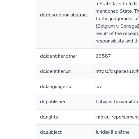
a State fails to fulf
mentioned State. The
dc.description.abstract
to the judgement of 
(Belgium v. Senegal)
result of the resear
responsibility and th
dc.identifier.other
69587
dc.identifier.uri
https://dspace.lu.l
dc.language.iso
lav
dc.publisher
Latvijas Universitāt
dc.rights
info:eu-repo/seman
dc.subject
Juridiskā zinātne