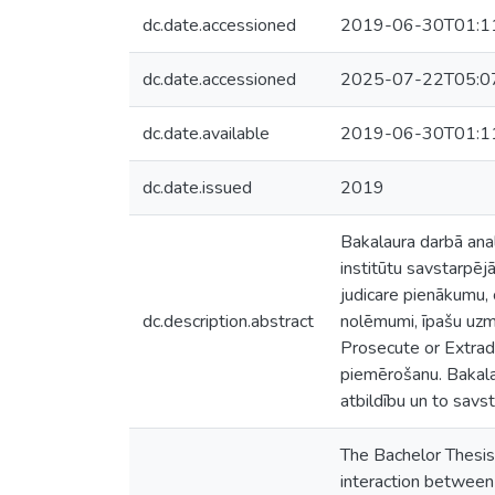
dc.date.accessioned
2019-06-30T01:1
dc.date.accessioned
2025-07-22T05:0
dc.date.available
2019-06-30T01:1
dc.date.issued
2019
Bakalaura darbā ana
institūtu savstarpējā
judicare pienākumu, c
dc.description.abstract
nolēmumi, īpašu uzm
Prosecute or Extradi
piemērošanu. Bakala
atbildību un to savst
The Bachelor Thesis 
interaction between 