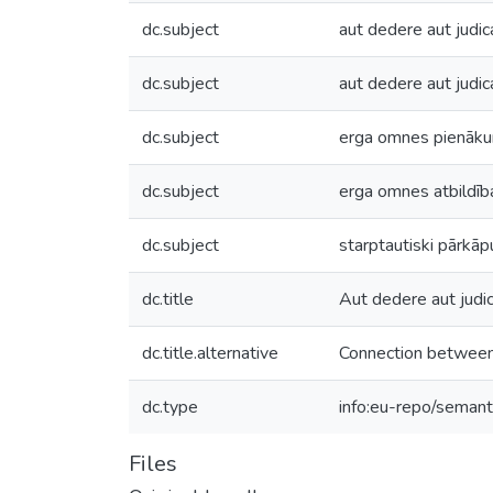
dc.subject
aut dedere aut judic
dc.subject
aut dedere aut judic
dc.subject
erga omnes pienāku
dc.subject
erga omnes atbildīb
dc.subject
starptautiski pārkāp
dc.title
Aut dedere aut judic
dc.title.alternative
Connection between p
dc.type
info:eu-repo/semant
Files