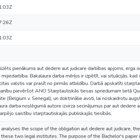
1:03Z
7:26Z
1:03Z
lizēts pienākuma aut dedere aut judicare darbības apjoms, erga o
 mijiedarbība. Bakalaura darba mērķis ir izpētīt, vai situācijās, kad
itas valstis var prasīt no pirmās atbildību. Darbā apskatīti starpta
anību pievēršot ANO Starptautiskās tiesas spriedumam lietā Ques
te (Belgium v. Senegal), un doktrinālie avoti, lai noskaidrotu augs
ura darba noslēgumā autore izvirza secinājumus par aut dedere au
arpējo saistību starptautiskajās publiskajās tiesībās.
analyses the scope of the obligation aut dedere aut judicare, th
these two legal institutes. The purpose of the Bachelor's paper i