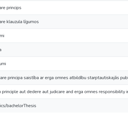
are princips
are klauzula līgumos
mi
a
umi
are principa saistība ar erga omnes atbildību starptautiskajās publ
rinciple aut dedere aut judicare and erga omnes responsibility in
ics/bachelorThesis