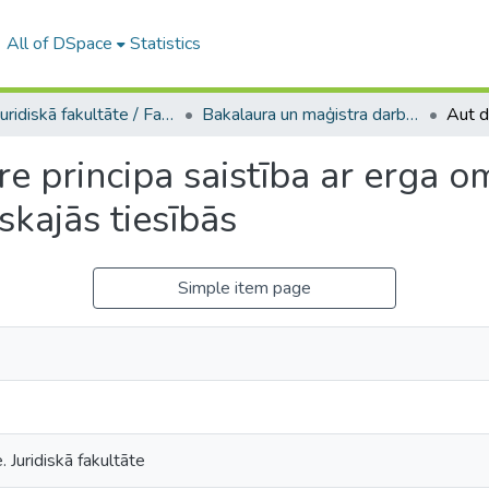
All of DSpace
Statistics
A -- Juridiskā fakultāte / Faculty of Law
Bakalaura un maģistra darbi (JF) / Bachelor's and Master's theses
re principa saistība ar erga o
skajās tiesībās
Simple item page
. Juridiskā fakultāte