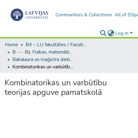
Communities & Collections
All of DSp
Log In
Home
B4 – LU fakultātes / Faculties of the UL
B --- Bij. Fizikas, matemātikas un optometrijas fakultātes studentu noslēguma darbi / Faculty of Physics, Mathematics and Optometry - Graduate works
Bakalaura un maģistra darbi (FMOF) / Bachelor's and Master's theses
Kombinatorikas un varbūtību teorijas apguve pamatskolā
Kombinatorikas un varbūtību
teorijas apguve pamatskolā