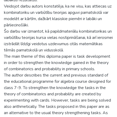
Veidojot darbu autors konstatēja, ka ne visu, kas attiecas uz
kombinatoriku un varbūtību teorijas apguvi pamatskolā var
modelēt ar kārtīm, dažkārt klasiskie piemēri ir labāki un
pārliecinošāki.
Šo darbu var izmantot, kā papildmateriālu kombinatorikas un
varbūtību teorijas kursa vielas nostiprināšanai, kā arī ierosmei
izstrādāt līdzīgi veidotus uzdevumus citās matemātikas
tēmās pamatskolā un vidusskolā.
The main theme of this diploma paper is task development
in order to strengthen the knowledge gained in the theory
of combinatorics and probability in primary schools.
The author describes the current and previous standard of
the educational programme for algebra course designed for
class 7-9. To strengthen the knowledge the tasks in the
theory of combinatorics and probability are created by
experimenting with cards. However, tasks are being solved
also arithmetically. The tasks proposed in this paper are as
an alternative to the usual theory strengthening tasks. As