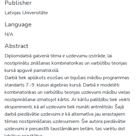
Publisher
Latvijas Universitāte
Language
N/A
Abstract
Diplomdarbā galvenā tēma ir uzdevumu izstrāde, lai
nostiprinātu zināšanas kombinatorikas un varbūtību teorijas
kursā apguvē pamatskolā.
Darbā tiek aplūkots esošais un bijušais mācību programmas
standarts 7.-9. klasei algebras kursā. Darbā ir modelēti
kombinatorikas un varbūtību teorijas uzdevumi mācību vielas
nostiprināšanai izmatojot kārtis. Ar kāršu palīdzību tiek veikti
eksperimenti, kā arī uzdevumi tiek risināti aritmētiski. Šajā
darbā piedāvātie uzdevumi ir kā alternatīva jau ierastajiem
tēmas nostiprināšanas uzdevumiem. Šie autora piedāvātie
uzdevumi ir piesaistīti taustāmākam lietām, tas varētu dot
labākus rezultātus.