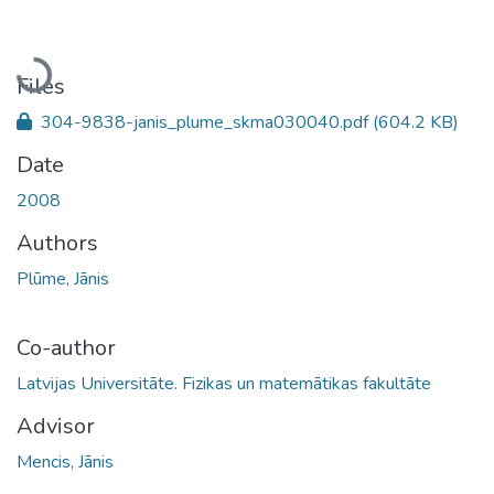
Loading...
Files
304-9838-janis_plume_skma030040.pdf
(604.2 KB)
Date
2008
Authors
Plūme, Jānis
Co-author
Latvijas Universitāte. Fizikas un matemātikas fakultāte
Advisor
Mencis, Jānis