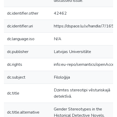
discussed issue.
dc.identifier.other
42462
dc.identifier.uri
https://dspace.lu.lv/handle/7/165
dc.language.iso
N/A
dc.publisher
Latvijas Universitāte
dc.rights
info:eu-repo/semantics/openAcces
dc.subject
Filoloģija
Dzimtes stereotipi vēsturiskajā
dc.title
detektīvā.
Gender Stereotypes in the
dc.title.alternative
Historical Detective Novels.