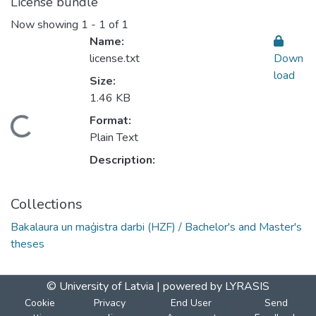
License bundle
Now showing
1 - 1 of 1
Name:
license.txt
Down
load
Size:
1.46 KB
Format:
Loading...
Plain Text
Description:
Collections
Bakalaura un maģistra darbi (HZF) / Bachelor's and Master's
theses
© University of Latvia |
powered by LYRASIS
Cookie
Privacy
End User
Send