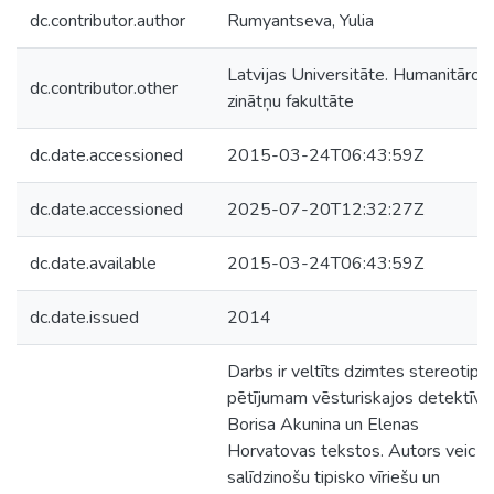
dc.contributor.author
Rumyantseva, Yulia
Latvijas Universitāte. Humanitāro
dc.contributor.other
zinātņu fakultāte
dc.date.accessioned
2015-03-24T06:43:59Z
dc.date.accessioned
2025-07-20T12:32:27Z
dc.date.available
2015-03-24T06:43:59Z
dc.date.issued
2014
Darbs ir veltīts dzimtes stereotipu
pētījumam vēsturiskajos detektīvu
Borisa Akunina un Elenas
Horvatovas tekstos. Autors veic
salīdzinošu tipisko vīriešu un