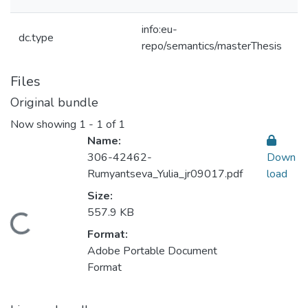
info:eu-
dc.type
repo/semantics/masterThesis
Files
Original bundle
Now showing
1 - 1 of 1
Name:
306-42462-
Down
Rumyantseva_Yulia_jr09017.pdf
load
Size:
557.9 KB
Loading...
Format:
Adobe Portable Document
Format