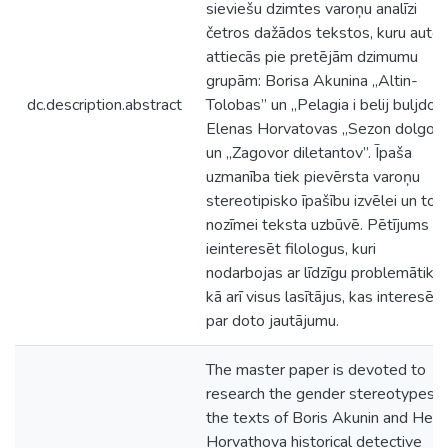
sieviešu dzimtes varoņu analīzi
četros dažādos tekstos, kuru autor
attiecās pie pretējām dzimumu
grupām: Borisa Akunina „Altin-
dc.description.abstract
Tolobas” un „Pelagia i belij buljdog”
Elenas Horvatovas „Sezon dolgov
un „Zagovor diletantov”. Īpaša
uzmanība tiek pievērsta varoņu
stereotipisko īpašību izvēlei un to
nozīmei teksta uzbūvē. Pētījums va
ieinteresēt filologus, kuri
nodarbojas ar līdzīgu problemātiku,
kā arī visus lasītājus, kas interesēja
par doto jautājumu.
The master paper is devoted to
research the gender stereotypes i
the texts of Boris Akunin and Hele
Horvathova historical detective