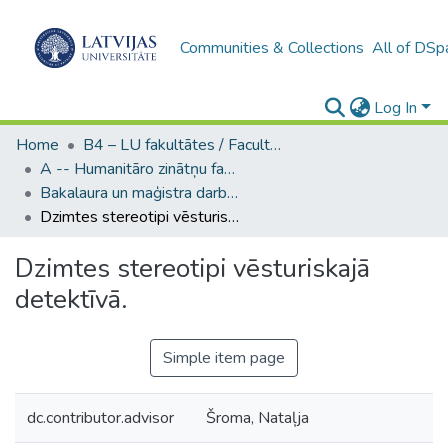
Communities & Collections
All of DSp
Log In
Home
B4 – LU fakultātes / Faculties of the UL
A -- Humanitāro zinātņu fakultāte / Faculty of Humanities
Bakalaura un maģistra darbi (HZF) / Bachelor's and Master's theses
Dzimtes stereotipi vēsturiskajā detektīvā.
Dzimtes stereotipi vēsturiskajā
detektīvā.
Simple item page
dc.contributor.advisor
Šroma, Nataļja