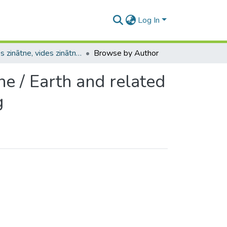
Log In
Zemes zinātne, vides zinātne un vides inženierzinātne / Earth and related environmental sciences. Environmental engineering
Browse by Author
ne / Earth and related
g