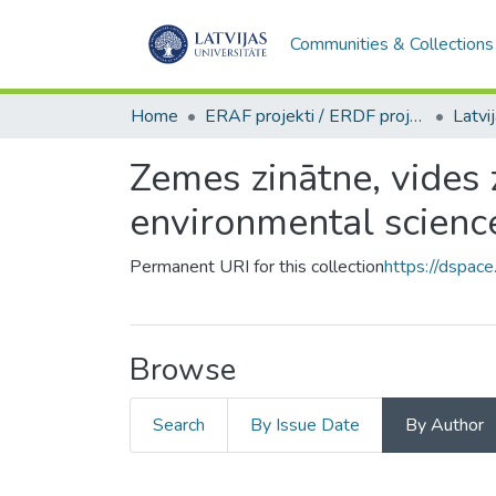
Communities & Collections
Home
ERAF projekti / ERDF projects
Zemes zinātne, vides 
environmental scienc
Permanent URI for this collection
https://dspace
Browse
Search
By Issue Date
By Author