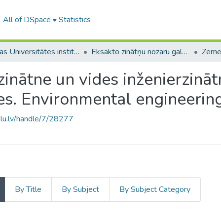
All of DSpace
Statistics
Latvijas Universitātes institucionālās kapacitātes attīstība
Eksakto zinātņu nozaru galvenās publikācijas
zinātne un vides inženierzināt
es. Environmental engineerin
.lu.lv/handle/7/28277
By Title
By Subject
By Subject Category