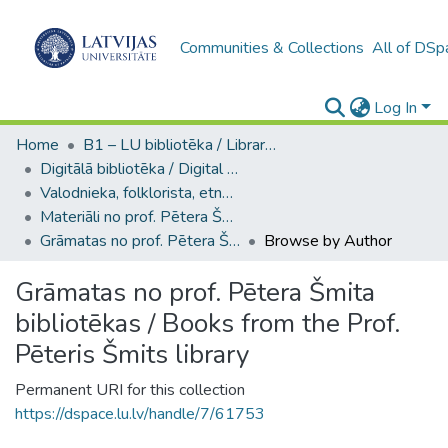
Communities & Collections
All of DSp
Log In
Home
B1 – LU bibliotēka / Library of the UL
Digitālā bibliotēka / Digital library
Valodnieka, folklorista, etnogrāfa, orientālista, LU profesora Pētera Šmita kolekcija / Collection of Pēteris Šmits, linguist, folklorist, ethnographer, orientalist, UL Professor
Materiāli no prof. Pētera Šmita bibliotēkas / Materials from the Prof. Pēteris Šmits library
Grāmatas no prof. Pētera Šmita bibliotēkas / Books from the Prof. Pēteris Šmits library
Browse by Author
Grāmatas no prof. Pētera Šmita
bibliotēkas / Books from the Prof.
Pēteris Šmits library
Permanent URI for this collection
https://dspace.lu.lv/handle/7/61753