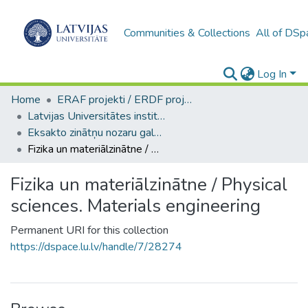
Communities & Collections
All of DSp
Log In
Home
ERAF projekti / ERDF projects
Latvijas Universitātes institucionālās kapacitātes attīstība
Eksakto zinātņu nozaru galvenās publikācijas
Fizika un materiālzinātne / Physical sciences. Materials engineering
Fizika un materiālzinātne / Physical
sciences. Materials engineering
Permanent URI for this collection
https://dspace.lu.lv/handle/7/28274