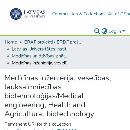
Communities & Collections
All of DSp
Log In
Home
ERAF projekti / ERDF projects
Latvijas Universitātes institucionālās kapacitātes attīstība
Medicīnas un dzīvības zinātņu nozaru galvenās publikācijas
Medicīnas inženierija, veselības, lauksaimniecības biotehnoloģijas/Medical engineering, Health and Agricultural biotechnology
Medicīnas inženierija, veselības,
lauksaimniecības
biotehnoloģijas/Medical
engineering, Health and
Agricultural biotechnology
Permanent URI for this collection