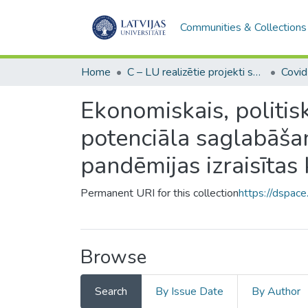
Communities & Collections
Home
C – LU realizētie projekti sadarbībā ar citām institucijām / UL implemented projects in cooperation with other institutions
Covid
Ekonomiskais, politisk
potenciāla saglabāša
pandēmijas izraisītas
Permanent URI for this collection
https://dspace
Browse
Search
By Issue Date
By Author