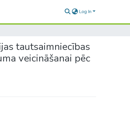
Log In
vijas tautsaimniecības
uma veicināšanai pēc