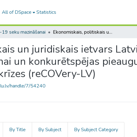
All of DSpace
Statistics
-19 seku mazināšanai
Ekonomiskais, politiskais un juridiskais ietvars Latvijas tautsaimniecības potenciāla saglabāšanai un konkurētspējas pieauguma veicināšanai pēc pandēmijas izraisītas krīzes (reCOVery-LV)
ais un juridiskais ietvars Lat
nai un konkurētspējas pieaug
 krīzes (reCOVery-LV)
.lu.lv/handle/7/54240
By Title
By Subject
By Subject Category