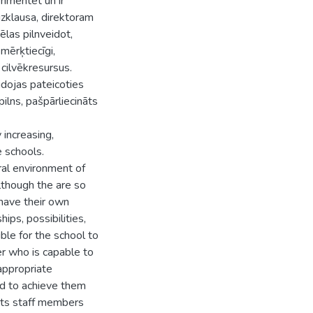
erimentēt un ir
 uzklausa, direktoram
vēlas pilnveidot,
 mērķtiecīgi,
 cilvēkresursus.
eidojas pateicoties
ilns, pašpārliecināts
 increasing,
e schools.
ural environment of
lthough the are so
 have their own
hips, possibilities,
ble for the school to
der who is capable to
ppropriate
nd to achieve them
 its staff members