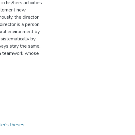
in his/hers activities
mplement new
ously, the director
director is a person
ural environment by
 sistematically by
lways stay the same,
y a teamwork whose
ter's theses