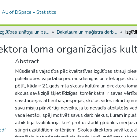
All of DSpace
Statistics
A -- Izglītības zinātņu un psiholoģijas fakultāte / Faculty of Education Sciences and Psychology
Bakalaura un maģistra darbi (PPMF) / Bachelor's and Master's theses
rektora loma organizācijas kul
Abstract
Mūsdienās vajadzība pēc kvalitatīvas izglītības strauji piea
palielinoties vajadzībai pēc mūsdienīgas un efektīgas skolas
pētīt, kāda ir 21.gadsimta skolas kultūra un direktora loma
skolas savā ziņā šķiet līdzīgas, tomēr katrai ir savas vērtība
savstarpējās attiecības, iespējas, skolas vides iekārtojums
savu misiju pilnvērtīgi neveiks, ja to nevadīs atbilstošs vadī
vada iestādi, spēj motivēt savus darbiniekus, kuram ir pla
atbilstīga kvalifikācija, kurš prot uzstādīt globālus mērķus
pdf
stingri uzstādītiem kritērijiem. Skolas direktors savā kolektī