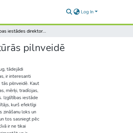
Log In
Izglītības iestādes direktora loma organizācijas kultūrās pilnveidē
tūrās pilnveidē
ug, tādejādi
, ir interesanti
 tās pilnveidē. Kaut
s, mērķi, tradīcijas,
. Izglītības iestāde
tājs, kurš efektīgi
šs zināšanu loks un
 un tos sasniegt pēc
vā ir ne tikai