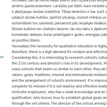
formālais, bet arī neformālais līderis, kurš uzdrīkstas eksp
atvērts jaunievedumiem. Lai kļūtu par līderi, kura viedokli
ir jāiekļaujas skolas kolektīvā. Tātad direktors ir tas, kurš 
uzlabot skolas kultūru, izpētot situāciju, izvirzot mērķus un
sistemātiski tos sasniedz, piesaistot pēc iespējas lielākus
Skolas kultūra nav statisks lielums, tai visu laiku ir jāpilnv
komandas darbam, kuras priekšgalā ir gudrs, enerģijas pārp
un pozitīvs līderis.
Nowadays the necessity for qualitative education is highly
therefore, there is a high demand for modern and effectiv
 un
Considering this, it is interesting to research school's cult
the 21st century and director's role in its development. A
many schools that seem so similar to each other, they all
values, goals, traditions, internal and international relations
and the arrangement of school's environment. It is impossi
complete its mission if it is not lead by and effective lea
motivate employees, who has a wide knowledge and an a
qualification, who knows how to establish global goals a
through the set criteria. The director of the school among