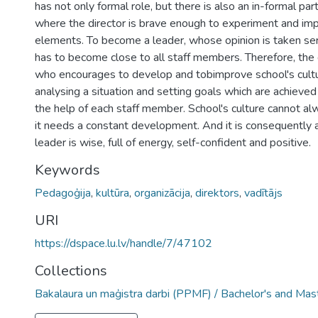
has not only formal role, but there is also an in-formal part 
where the director is brave enough to experiment and i
elements. To become a leader, whose opinion is taken seri
has to become close to all staff members. Therefore, the 
who encourages to develop and tobimprove school's cult
analysing a situation and setting goals which are achieved
the help of each staff member. School's culture cannot a
it needs a constant development. And it is consequentl
leader is wise, full of energy, self-confident and positive.
Keywords
Pedagoģija
,
kultūra
,
organizācija
,
direktors
,
vadītājs
URI
https://dspace.lu.lv/handle/7/47102
Collections
Bakalaura un maģistra darbi (PPMF) / Bachelor's and Mas