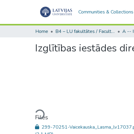
Communities & Collections
Home
B4 – LU fakultātes / Faculties of the UL
Izglītības iestādes di
Loading...
Files
299-70251-Vaicekauska_Lasma_lv17037.