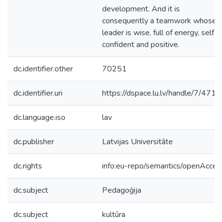
development. And it is
consequently a teamwork whose
leader is wise, full of energy, self-
confident and positive.
dc.identifier.other
70251
dc.identifier.uri
https://dspace.lu.lv/handle/7/471
dc.language.iso
lav
dc.publisher
Latvijas Universitāte
dc.rights
info:eu-repo/semantics/openAcces
dc.subject
Pedagoģija
dc.subject
kultūra