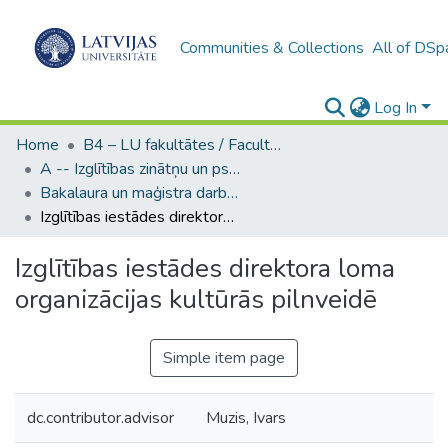
Communities & Collections
All of DSp
Log In
Home
B4 – LU fakultātes / Faculties of the UL
A -- Izglītības zinātņu un psiholoģijas fakultāte / Faculty of Education Sciences and Psychology
Bakalaura un maģistra darbi (PPMF) / Bachelor's and Master's theses
Izglītības iestādes direktora loma organizācijas kultūrās pilnveidē
Izglītības iestādes direktora loma
organizācijas kultūrās pilnveidē
Simple item page
dc.contributor.advisor
Muzis, Ivars