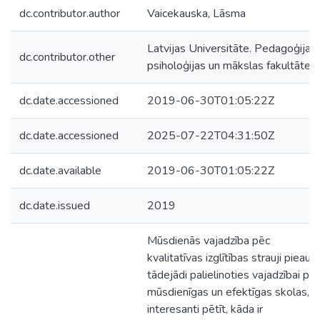
dc.contributor.author
Vaicekauska, Lāsma
Latvijas Universitāte. Pedagoģijas,
dc.contributor.other
psiholoģijas un mākslas fakultāte
dc.date.accessioned
2019-06-30T01:05:22Z
dc.date.accessioned
2025-07-22T04:31:50Z
dc.date.available
2019-06-30T01:05:22Z
dc.date.issued
2019
Mūsdienās vajadzība pēc
kvalitatīvas izglītības strauji pieaug,
tādejādi palielinoties vajadzībai pē
mūsdienīgas un efektīgas skolas, ir
interesanti pētīt, kāda ir