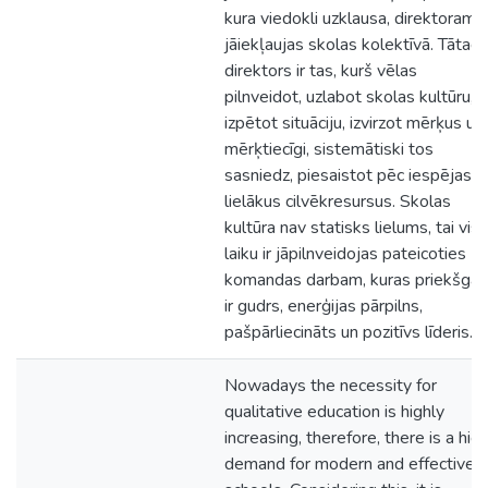
kura viedokli uzklausa, direktoram i
jāiekļaujas skolas kolektīvā. Tātad
direktors ir tas, kurš vēlas
pilnveidot, uzlabot skolas kultūru,
izpētot situāciju, izvirzot mērķus un
mērķtiecīgi, sistemātiski tos
sasniedz, piesaistot pēc iespējas
lielākus cilvēkresursus. Skolas
kultūra nav statisks lielums, tai visu
laiku ir jāpilnveidojas pateicoties
komandas darbam, kuras priekšgal
ir gudrs, enerģijas pārpilns,
pašpārliecināts un pozitīvs līderis.
Nowadays the necessity for
qualitative education is highly
increasing, therefore, there is a hig
demand for modern and effective