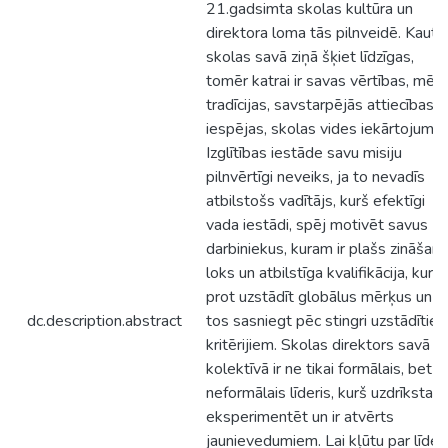
21.gadsimta skolas kultūra un
direktora loma tās pilnveidē. Kaut
skolas savā ziņā šķiet līdzīgas,
tomēr katrai ir savas vērtības, mērķi
tradīcijas, savstarpējās attiecības,
iespējas, skolas vides iekārtojums.
Izglītības iestāde savu misiju
pilnvērtīgi neveiks, ja to nevadīs
atbilstošs vadītājs, kurš efektīgi
vada iestādi, spēj motivēt savus
darbiniekus, kuram ir plašs zināšanu
loks un atbilstīga kvalifikācija, kurš
prot uzstādīt globālus mērķus un
dc.description.abstract
tos sasniegt pēc stingri uzstādītie
kritērijiem. Skolas direktors savā
kolektīvā ir ne tikai formālais, bet ar
neformālais līderis, kurš uzdrīkstas
eksperimentēt un ir atvērts
jaunievedumiem. Lai kļūtu par līderi