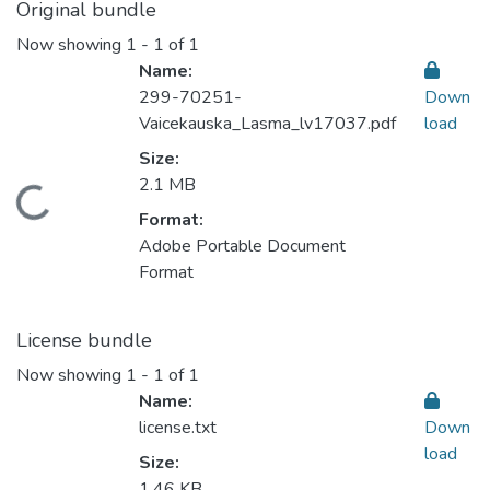
Original bundle
Now showing
1 - 1 of 1
Name:
299-70251-
Down
Vaicekauska_Lasma_lv17037.pdf
load
Size:
2.1 MB
oading...
Format:
Adobe Portable Document
Format
License bundle
Now showing
1 - 1 of 1
Name:
license.txt
Down
load
Size:
1.46 KB