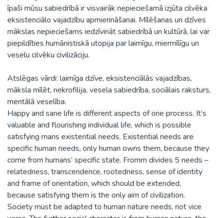
īpaši mūsu sabiedrībā ir visvairāk nepieciešamā izjūta cilvēka
eksistenciālo vajadzību apmierināšanai. Mīlēšanas un dzīves
mākslas nepieciešams iedzīvināt sabiedrībā un kultūrā, lai var
piepildīties humānistiskā utopija par laimīgu, miermīlīgu un
veselu cilvēku civilizāciju.
Atslēgas vārdi: laimīga dzīve, eksistenciālās vajadzības,
māksla mīlēt, nekrofilija, vesela sabiedrība, sociālais raksturs,
mentālā veselība.
Happy and sane life is different aspects of one process. It’s
valuable and flourishing individual life, which is possible
satisfying mans existential needs. Existential needs are
specific human needs, only human owns them, because they
come from humans’ specific state. Fromm divides 5 needs –
relatedness, transcendence, rootedness, sense of identity
and frame of orientation, which should be extended,
because satisfying them is the only aim of civilization.
Society must be adapted to human nature needs, not vice