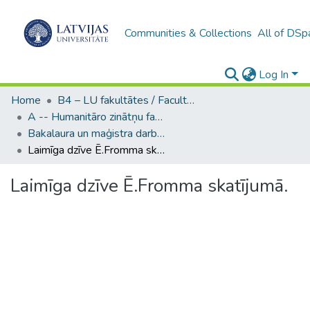
Communities & Collections
All of DSp
Log In
Home
B4 – LU fakultātes / Faculties of the UL
A -- Humanitāro zinātņu fakultāte / Faculty of Humanities
Bakalaura un maģistra darbi (HZF) / Bachelor's and Master's theses
Laimīga dzīve Ē.Fromma skatījumā.
Laimīga dzīve Ē.Fromma skatījumā.