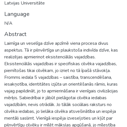
Latvijas Universitāte
Language
N/A
Abstract
Laimīga un veselīga dzīve apzīmē viena procesa divus
aspektus. Tā ir pilnvērtīga un plaukstoša indivīda dzīve, kas
realizējas apmierinot eksistenciālās vajadzības.
Eksistenciālās vajadzības ir specifiskas cilvēka vajadzības,
piemītošas tikai cilvēkam, jo izriet no tā īpašā stāvokļa.
Fromms iedala 5 vajadzības – saistība, transcendēšana,
iesakņotība, identitātes izjūta un orientēšanās rāmis, kuras
vajag papildināt, jo to apmierināšana ir vienīgais civilizācijas
mērķis. Sabiedrībai ir jābūt pielāgotai cilvēka iedabas
vajadzībām, nevis otrādāk. Jo tālāk sociālais raksturs no
cilvēka iedabas, jo lielāka cilvēka atsvešinātība un iespēja
mentāli saslimt. Vienīgā iespēja izveseļoties un kļūt par
pilnvērtīgu cilvēku ir mīlēt mākslas apgūšanā, jo mīlestība