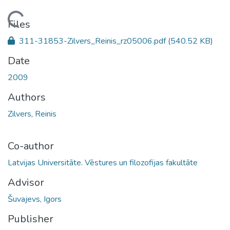
Loading...
Files
311-31853-Zilvers_Reinis_rz05006.pdf
(540.52 KB)
Date
2009
Authors
Zilvers, Reinis
Co-author
Latvijas Universitāte. Vēstures un filozofijas fakultāte
Advisor
Šuvajevs, Igors
Publisher