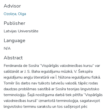
Advisor
Ozoliņa, Olga
Publisher
Latvijas Universitāte
Language
N/A
Abstract
Ferdinanda de Sosīra “Vispārīgās valodniecības kursu” var
salīdzināt ar J. S. Baha ieguldījumu mūzikā, V. Šekspīra
ieguldījumu angļu literatūrā vai Ī. Ņūtona ieguldījumu fizikā.
Tomēr šis darbs nav tulkots latviešu valodā, tāpēc rodas
daudzas problēmas saistībā ar Sosīra teorijas lingvistisko
terminoloģiju. Šajā noslēguma darbā tiek pētīta “Vispārīgās
valodniecības kursā” izmantotā terminoloģija, sagatavojot
lingvistisko terminu sarakstu un tos sašķirojot pēc