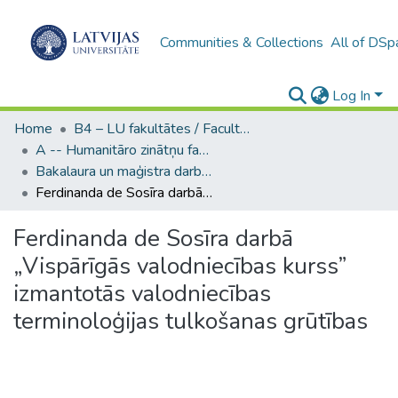
Communities & Collections
All of DSp
Log In
Home
B4 – LU fakultātes / Faculties of the UL
A -- Humanitāro zinātņu fakultāte / Faculty of Humanities
Bakalaura un maģistra darbi (HZF) / Bachelor's and Master's theses
Ferdinanda de Sosīra darbā „Vispārīgās valodniecības kurss” izmantotās valodniecības terminoloģijas tulkošanas grūtības
Ferdinanda de Sosīra darbā
„Vispārīgās valodniecības kurss”
izmantotās valodniecības
terminoloģijas tulkošanas grūtības