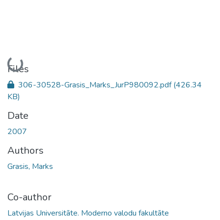
Loading...
Files
306-30528-Grasis_Marks_JurP980092.pdf
(426.34
KB)
Date
2007
Authors
Grasis, Marks
Co-author
Latvijas Universitāte. Moderno valodu fakultāte