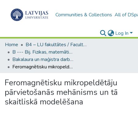
Communities & Collections
All of DSp
Log In
Home
B4 – LU fakultātes / Faculties of the UL
B --- Bij. Fizikas, matemātikas un optometrijas fakultātes studentu noslēguma darbi / Faculty of Physics, Mathematics and Optometry - Graduate works
Bakalaura un maģistra darbi (FMOF) / Bachelor's and Master's theses
Feromagnētisku mikropeldētāju pārvietošanās mehānisms un tā skaitliskā modelēšana
Feromagnētisku mikropeldētāju
pārvietošanās mehānisms un tā
skaitliskā modelēšana