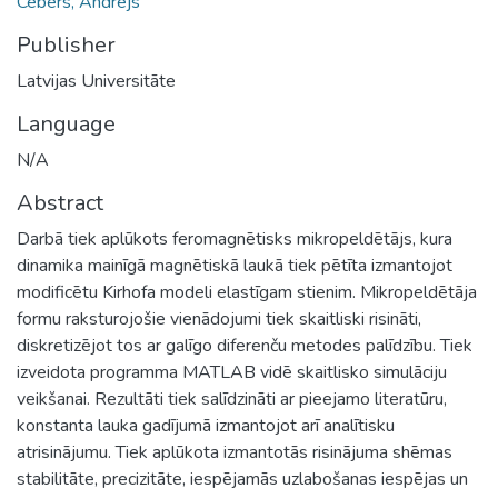
Cēbers, Andrejs
Publisher
Latvijas Universitāte
Language
N/A
Abstract
Darbā tiek aplūkots feromagnētisks mikropeldētājs, kura
dinamika mainīgā magnētiskā laukā tiek pētīta izmantojot
modificētu Kirhofa modeli elastīgam stienim. Mikropeldētāja
formu raksturojošie vienādojumi tiek skaitliski risināti,
diskretizējot tos ar galīgo diferenču metodes palīdzību. Tiek
izveidota programma MATLAB vidē skaitlisko simulāciju
veikšanai. Rezultāti tiek salīdzināti ar pieejamo literatūru,
konstanta lauka gadījumā izmantojot arī analītisku
atrisinājumu. Tiek aplūkota izmantotās risinājuma shēmas
stabilitāte, precizitāte, iespējamās uzlabošanas iespējas un