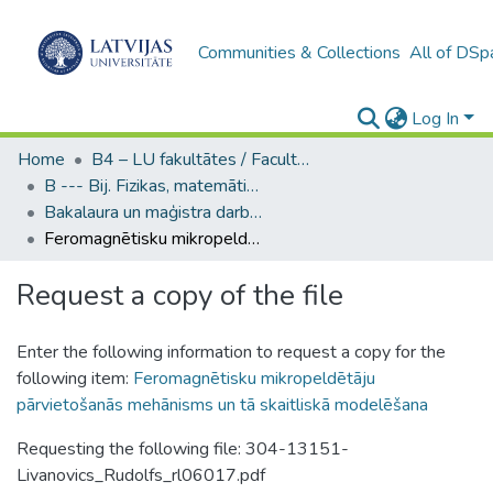
Communities & Collections
All of DSp
Log In
Home
B4 – LU fakultātes / Faculties of the UL
B --- Bij. Fizikas, matemātikas un optometrijas fakultātes studentu noslēguma darbi / Faculty of Physics, Mathematics and Optometry - Graduate works
Bakalaura un maģistra darbi (FMOF) / Bachelor's and Master's theses
Feromagnētisku mikropeldētāju pārvietošanās mehānisms un tā skaitliskā modelēšana
Request a copy of the file
Enter the following information to request a copy for the
following item:
Feromagnētisku mikropeldētāju
pārvietošanās mehānisms un tā skaitliskā modelēšana
Requesting the following file: 304-13151-
Livanovics_Rudolfs_rl06017.pdf