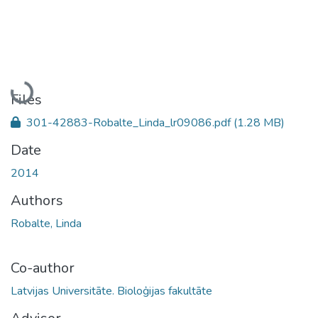
Loading...
Files
301-42883-Robalte_Linda_lr09086.pdf
(1.28 MB)
Date
2014
Authors
Robalte, Linda
Co-author
Latvijas Universitāte. Bioloģijas fakultāte