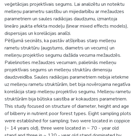
veģetācijas projektīvais segums. Lai analizētu un noteiktu
melleņu parametru saistību un mijiedarbību ar mežaudzes
parametriem un saules radiācijas daudzumu, izmantoja
lineāro jaukta efekta modeļu (linear mixed effects models),
dispersijas un korelācijas analīzi.
Pētījumā secināts, ka pastāv atšķirības starp melleņu
rametu struktūru (augstums, diametrs un vecums) un
melleņu projektīvo segumu dažāda vecuma mežaudzēs.
Palielinoties mežaudzes vecumam, palielinās melleņu
projektīvais segums un melleņu struktūru dimensiju
daudzveidība. Saules radiācijas parametriem nebija ietekme
uz melleņu rametu struktūrām, bet bija novērojama negatīva
korelācija starp melleņu projektīvo segumu. Melleņu rametu
struktūrām bija būtiska saistība ar kokaudzes parametriem.
This study focused on structure of diameter, height and age
of bilberry in nutrient poor forest types. Eight sampling plots
were established for sampling; two were located in coppice
(~ 14 years old), three were located in ~ 70 - year old
stand and three in ~ 120 - year old stand dominated by