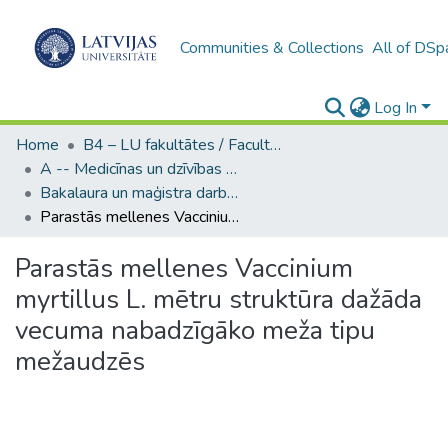
Communities & Collections
All of DSp
Log In
Home
B4 – LU fakultātes / Faculties of the UL
A -- Medicīnas un dzīvības zinātņu fakultāte / Faculty of Medicine and Life Sciences
Bakalaura un maģistra darbi (MDZF) / Bachelor's and Master's theses
Parastās mellenes Vaccinium myrtillus L. mētru struktūra dažāda vecuma nabadzīgāko meža tipu mežaudzēs
Parastās mellenes Vaccinium
myrtillus L. mētru struktūra dažāda
vecuma nabadzīgāko meža tipu
mežaudzēs