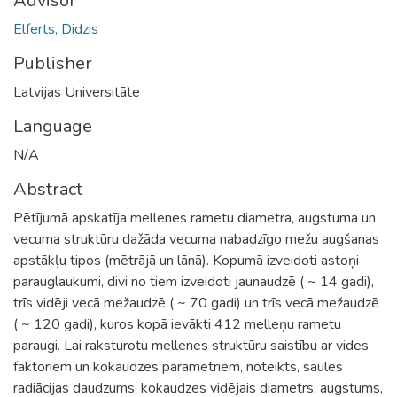
Advisor
Elferts, Didzis
Publisher
Latvijas Universitāte
Language
N/A
Abstract
Pētījumā apskatīja mellenes rametu diametra, augstuma un
vecuma struktūru dažāda vecuma nabadzīgo mežu augšanas
apstākļu tipos (mētrājā un lānā). Kopumā izveidoti astoņi
parauglaukumi, divi no tiem izveidoti jaunaudzē ( ~ 14 gadi),
trīs vidēji vecā mežaudzē ( ~ 70 gadi) un trīs vecā mežaudzē
( ~ 120 gadi), kuros kopā ievākti 412 melleņu rametu
paraugi. Lai raksturotu mellenes struktūru saistību ar vides
faktoriem un kokaudzes parametriem, noteikts, saules
radiācijas daudzums, kokaudzes vidējais diametrs, augstums,