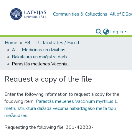
Communities & Collections
All of DSp
Log In
Home
B4 – LU fakultātes / Faculties of the UL
A -- Medicīnas un dzīvības zinātņu fakultāte / Faculty of Medicine and Life Sciences
Bakalaura un maģistra darbi (MDZF) / Bachelor's and Master's theses
Parastās mellenes Vaccinium myrtillus L. mētru struktūra dažāda vecuma nabadzīgāko meža tipu mežaudzēs
Request a copy of the file
Enter the following information to request a copy for the
following item:
Parastās mellenes Vaccinium myrtillus L.
mētru struktūra dažāda vecuma nabadzīgāko meža tipu
mežaudzēs
Requesting the following file: 301-42883-