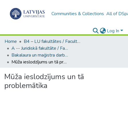
Communities & Collections
All of DSp
Log In
Home
B4 – LU fakultātes / Faculties of the UL
A -- Juridiskā fakultāte / Faculty of Law
Bakalaura un maģistra darbi (JF) / Bachelor's and Master's theses
Mūža ieslodzījums un tā problemātika
Mūža ieslodzījums un tā
problemātika