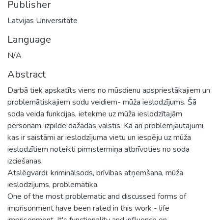
Publisher
Latvijas Universitāte
Language
N/A
Abstract
Darbā tiek apskatīts viens no mūsdienu apspriestākajiem un
problemātiskajiem sodu veidiem- mūža ieslodzījums. Šā
soda veida funkcijas, ietekme uz mūža ieslodzītajām
personām, izpilde dažādās valstīs. Kā arī problēmjautājumi,
kas ir saistāmi ar ieslodzījuma vietu un iespēju uz mūža
ieslodzītiem noteikti pirmstermiņa atbrīvoties no soda
izciešanas.
Atslēgvardi: kriminālsods, brīvības atņemšana, mūža
ieslodzījums, problemātika.
One of the most problematic and discussed forms of
imprisonment have been rated in this work - life
imprisonment. It's functionality and influence on