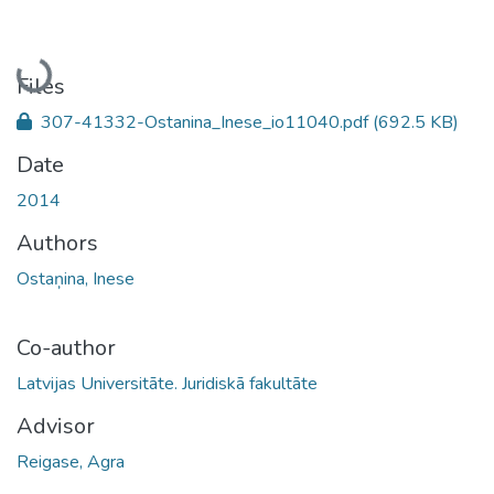
Loading...
Files
307-41332-Ostanina_Inese_io11040.pdf
(692.5 KB)
Date
2014
Authors
Ostaņina, Inese
Co-author
Latvijas Universitāte. Juridiskā fakultāte
Advisor
Reigase, Agra