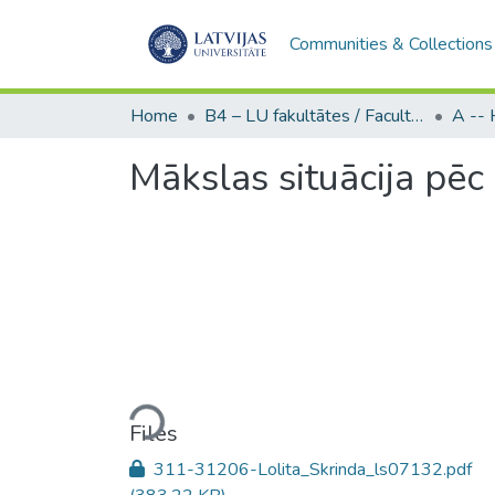
Communities & Collections
Home
B4 – LU fakultātes / Faculties of the UL
Mākslas situācija pēc
Loading...
Files
311-31206-Lolita_Skrinda_ls07132.pdf