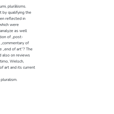
umi, plurālisms.
 by qualifying the
en reflected in
 which were
 analyze as well
ion of „post-
 of „commentary of
he „end of art”? The
ed also on reviews
ttimo, Welsch,
f art and its current
 pluralism.