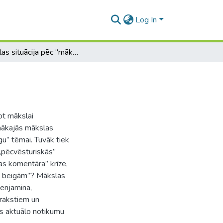
Log In
Mākslas situācija pēc “mākslas beigām”.
ot mākslai
pmākajās mākslas
gu” tēmai. Tuvāk tiek
,,pēcvēsturiskās”
las komentāra” krīze,
as beigām”? Mākslas
Benjamina,
prakstiem un
s aktuālo notikumu