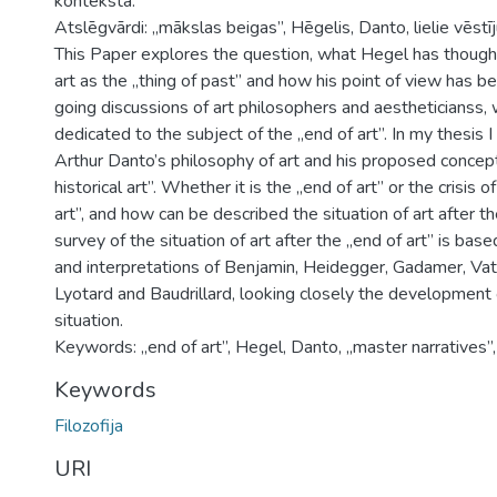
kontekstā.
Atslēgvārdi: „mākslas beigas”, Hēgelis, Danto, lielie vēstīj
This Paper explores the question, what Hegel has thought
art as the „thing of past” and how his point of view has be
going discussions of art philosophers and aestheticianss,
dedicated to the subject of the „end of art”. In my thesis I
Arthur Danto’s philosophy of art and his proposed concept
historical art”. Whether it is the „end of art” or the crisis
art”, and how can be described the situation of art after t
survey of the situation of art after the „end of art” is bas
and interpretations of Benjamin, Heidegger, Gadamer, Va
Lyotard and Baudrillard, looking closely the development o
situation.
Keywords: „end of art”, Hegel, Danto, „master narratives”,
Keywords
Filozofija
URI