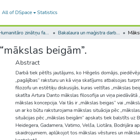
All of DSpace
Statistics
A -- Humanitāro zinātņu fakultāte / Faculty of Humanities
Bakalaura un maģistra darbi (HZF) / Bachelor's and Master's theses
 “mākslas beigām”.
Abstract
Darbā tiek pētīts jautājums, ko Hēgelis domājis, piedēvēj
,,pagājības” raksturu un kā viņa skatījums atbalsojas tur
filozofu un estētiķu diskusijās, kuras veltītas „mākslas bei
skatīta Artura Danto mākslas filosofija un viņa piedāvātā 
mākslas koncepcija. Vai tās ir ,,mākslas beigas” vai ,,māks
un ar ko būtu raksturojama mākslas situācija pēc ,,māksl
situācijas pēc „mākslas beigām” apskats tiek balstīts uz 
Heidegera, Gadamera, Vatimo, Velša, Liotāra, Bodrijāra a
skaidrojumiem, aplūkojot tos mākslas vēstures un māksla