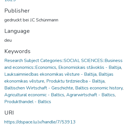
Publisher
gedruckt bei J.C Schünmann
Language
deu
Keywords
Research Subject Categories::SOCIAL SCIENCES::Business
and economics::Economics
,
Ekonomiskais stāvoklis - Baltija
,
Lauksaimniecības ekonomikas vēsture - Baltija
,
Baltijas
ekonomikas vēsture
,
Produktu tirdzniecība - Baltija
,
Baltischen Wirtschaft - Geschichte
,
Baltics economic history
,
Agricultural economic - Baltics
,
Agrarwirtschaft - Baltics
,
Produkthandel - Baltics
URI
https://dspace.lu.lv/handle/7/53913