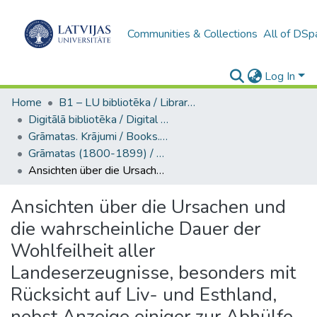
Communities & Collections
All of DSp
Log In
Home
B1 – LU bibliotēka / Library of the UL
Digitālā bibliotēka / Digital library
Grāmatas. Krājumi / Books. Collection of articles
Grāmatas (1800-1899) / Books
Ansichten über die Ursachen und die wahrscheinliche Dauer der Wohlfeilheit aller Landeserzeugnisse, besonders mit Rücksicht auf Liv- und Esthland, nebst Anzeige einiger zur Abhülfe der jetzigen Bedrängniss des Landmannes vorgeschlagenen Mittel
Ansichten über die Ursachen und
die wahrscheinliche Dauer der
Wohlfeilheit aller
Landeserzeugnisse, besonders mit
Rücksicht auf Liv- und Esthland,
nebst Anzeige einiger zur Abhülfe