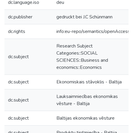
dc.language.iso
deu
dc.publisher
gedruckt bei J.C Schünmann
dc.rights
info:eu-repo/semantics/openAccess
Research Subject
Categories::SOCIAL
dc.subject
SCIENCES::Business and
economics::Economics
dc.subject
Ekonomiskais stāvoklis - Baltija
Lauksaimniecības ekonomikas
dc.subject
vēsture - Baltija
dc.subject
Baltijas ekonomikas vēsture
dc.subject
Produktu tirdzniecība - Baltija