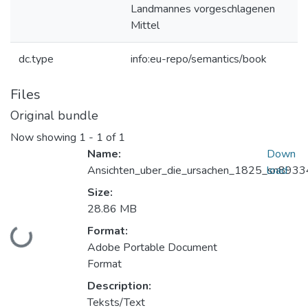
Landmannes vorgeschlagenen
Mittel
dc.type
info:eu-repo/semantics/book
Files
Original bundle
Now showing
1 - 1 of 1
Name:
Down
Ansichten_uber_die_ursachen_1825_sn8933
load
Size:
28.86 MB
Format:
Loading...
Adobe Portable Document
Format
Description:
Teksts/Text