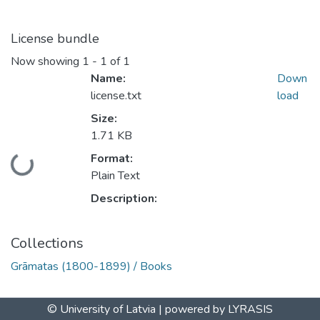
License bundle
Now showing
1 - 1 of 1
Name:
Down
license.txt
load
Size:
1.71 KB
Format:
Loading...
Plain Text
Description:
Collections
Grāmatas (1800-1899) / Books
© University of Latvia |
powered by LYRASIS