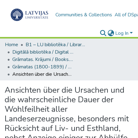
Communities & Collections
All of DSp
Log In
Home
B1 – LU bibliotēka / Library of the UL
Digitālā bibliotēka / Digital library
Grāmatas. Krājumi / Books. Collection of articles
Grāmatas (1800-1899) / Books
Ansichten über die Ursachen und die wahrscheinliche Dauer der Wohlfeilheit aller Landeserzeugnisse, besonders mit Rücksicht auf Liv- und Esthland, nebst Anzeige einiger zur Abhülfe der jetzigen Bedrängniss des Landmannes vorgeschlagenen Mittel
Ansichten über die Ursachen und
die wahrscheinliche Dauer der
Wohlfeilheit aller
Landeserzeugnisse, besonders mit
Rücksicht auf Liv- und Esthland,
nebst Anzeige einiger zur Abhülfe