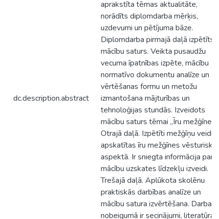
aprakstīta tēmas aktualitāte,
norādīts diplomdarba mērķis,
uzdevumi un pētījuma bāze.
Diplomdarba pirmajā daļā izpētīts
mācību saturs. Veikta pusaudžu
vecuma īpatnības izpēte, mācību
normatīvo dokumentu analīze un
vērtēšanas formu un metožu
dc.description.abstract
izmantošana mājturības un
tehnoloģijas stundās. Izveidots
mācību saturs tēmai „Īru mežģīnes”
Otrajā daļā. Izpētīti mežģīņu veidi,
apskatītas īru mežģīnes vēsturiska
aspektā. Ir sniegta informācija par
mācību uzskates līdzekļu izveidi.
Trešajā daļā. Aplūkota skolēnu
praktiskās darbības analīze un
mācību satura izvērtēšana. Darba
nobeigumā ir secinājumi, literatūras