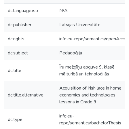
dc.language.iso
N/A
dc.publisher
Latvijas Universitāte
dc.rights
info:eu-repo/semantics/openAcces
dc.subject
Pedagoģija
Īru mežģīņu apguve 9. klasē
dc.title
mājturībā un tehnoloģijās
Acquisition of Irish lace in home
dc.title.alternative
economics and technologies
lessons in Grade 9
info:eu-
dc.type
repo/semantics/bachelorThesis