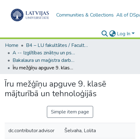
Communities & Collections
All of DSp
Log In
Home
B4 – LU fakultātes / Faculties of the UL
A -- Izglītības zinātņu un psiholoģijas fakultāte / Faculty of Education Sciences and Psychology
Bakalaura un maģistra darbi (PPMF) / Bachelor's and Master's theses
Īru mežģīņu apguve 9. klasē mājturībā un tehnoloģijās
Īru mežģīņu apguve 9. klasē
mājturībā un tehnoloģijās
Simple item page
dc.contributor.advisor
Šelvaha, Lolita