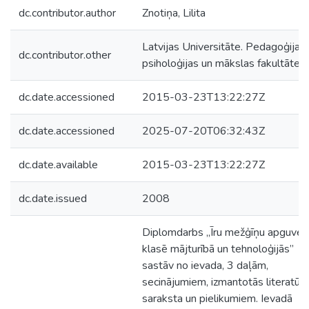
dc.contributor.author
Znotiņa, Lilita
Latvijas Universitāte. Pedagoģijas,
dc.contributor.other
psiholoģijas un mākslas fakultāte
dc.date.accessioned
2015-03-23T13:22:27Z
dc.date.accessioned
2025-07-20T06:32:43Z
dc.date.available
2015-03-23T13:22:27Z
dc.date.issued
2008
Diplomdarbs „Īru mežģīņu apguve 
klasē mājturībā un tehnoloģijās”
sastāv no ievada, 3 daļām,
secinājumiem, izmantotās literatūr
saraksta un pielikumiem. Ievadā