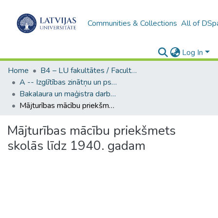
Communities & Collections
All of DSp
Log In
Home
B4 – LU fakultātes / Faculties of the UL
A -- Izglītības zinātņu un psiholoģijas fakultāte / Faculty of Education Sciences and Psychology
Bakalaura un maģistra darbi (PPMF) / Bachelor's and Master's theses
Mājturības mācību priekšmets skolās līdz 1940. gadam
Mājturības mācību priekšmets
skolās līdz 1940. gadam