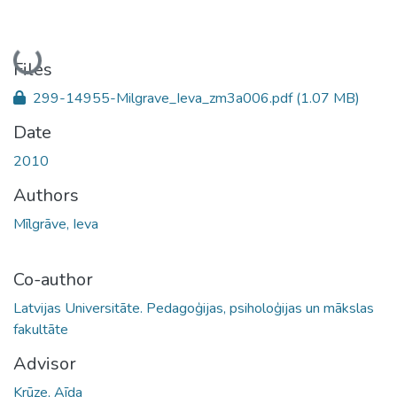
Loading...
Files
299-14955-Milgrave_Ieva_zm3a006.pdf
(1.07 MB)
Date
2010
Authors
Mīlgrāve, Ieva
Co-author
Latvijas Universitāte. Pedagoģijas, psiholoģijas un mākslas
fakultāte
Advisor
Krūze, Aīda