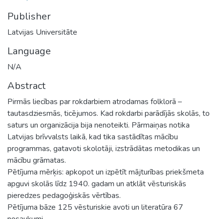
Publisher
Latvijas Universitāte
Language
N/A
Abstract
Pirmās liecības par rokdarbiem atrodamas folklorā –
tautasdziesmās, ticējumos. Kad rokdarbi parādījās skolās, to
saturs un organizācija bija nenoteikti. Pārmaiņas notika
Latvijas brīvvalsts laikā, kad tika sastādītas mācību
programmas, gatavoti skolotāji, izstrādātas metodikas un
mācību grāmatas.
Pētījuma mērķis: apkopot un izpētīt mājturības priekšmeta
apguvi skolās līdz 1940. gadam un atklāt vēsturiskās
pieredzes pedagoģiskās vērtības.
Pētījuma bāze 125 vēsturiskie avoti un literatūra 67
nosaukumi.