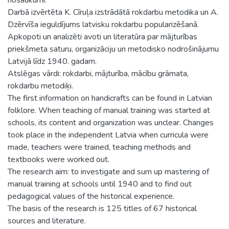
Darbā izvērtēta K. Cīruļa izstrādātā rokdarbu metodika un A.
Dzērvīša ieguldījums latvisku rokdarbu popularizēšanā.
Apkopoti un analizēti avoti un literatūra par mājturības
priekšmeta saturu, organizāciju un metodisko nodrošinājumu
Latvijā līdz 1940. gadam.
Atslēgas vārdi: rokdarbi, mājturība, mācību grāmata,
rokdarbu metodiķi.
The first information on handicrafts can be found in Latvian
folklore. When teaching of manual training was started at
schools, its content and organization was unclear. Changes
took place in the independent Latvia when curricula were
made, teachers were trained, teaching methods and
textbooks were worked out.
The research aim: to investigate and sum up mastering of
manual training at schools until 1940 and to find out
pedagogical values of the historical experience.
The basis of the research is 125 titles of 67 historical
sources and literature.