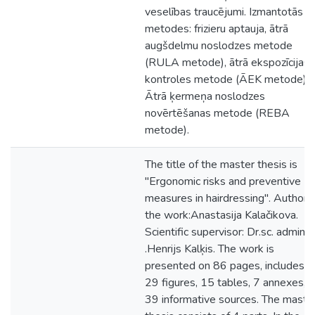
veselības traucējumi. Izmantotās
metodes: frizieru aptauja, ātrā
augšdelmu noslodzes metode
(RULA metode), ātrā ekspozīcijas
kontroles metode (ĀEK metode),
Ātrā ķermeņa noslodzes
novērtēšanas metode (REBA
metode).
The title of the master thesis is
"Ergonomic risks and preventive
measures in hairdressing". Author 
the work:Anastasija Kalačikova.
Scientific supervisor: Dr.sc. admin
.Henrijs Kalķis. The work is
presented on 86 pages, includes
29 figures, 15 tables, 7 annexes,
39 informative sources. The maste