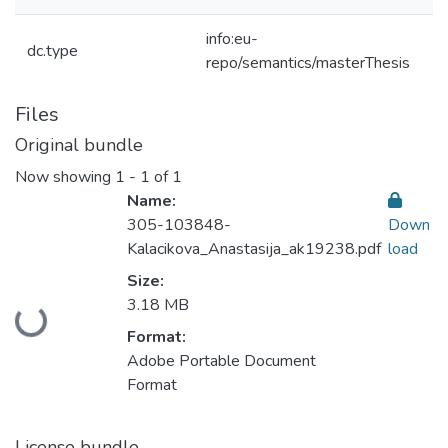
info:eu-
dc.type
repo/semantics/masterThesis
Files
Original bundle
Now showing
1 - 1 of 1
Name:
305-103848-
Down
Kalacikova_Anastasija_ak19238.pdf
load
Size:
3.18 MB
Loading...
Format:
Adobe Portable Document
Format
License bundle