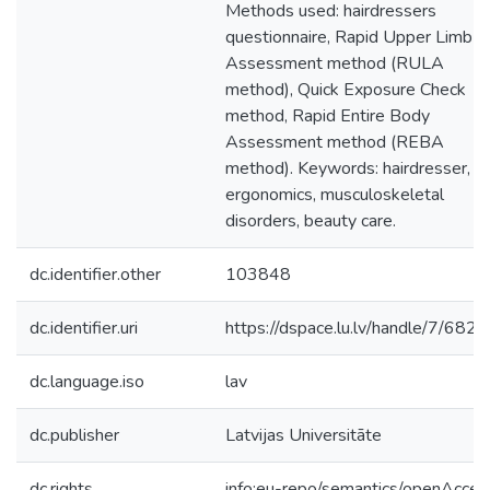
Methods used: hairdressers
questionnaire, Rapid Upper Limb
Assessment method (RULA
method), Quick Exposure Check
method, Rapid Entire Body
Assessment method (REBA
method). Keywords: hairdresser,
ergonomics, musculoskeletal
disorders, beauty care.
dc.identifier.other
103848
dc.identifier.uri
https://dspace.lu.lv/handle/7/682
dc.language.iso
lav
dc.publisher
Latvijas Universitāte
dc.rights
info:eu-repo/semantics/openAcces