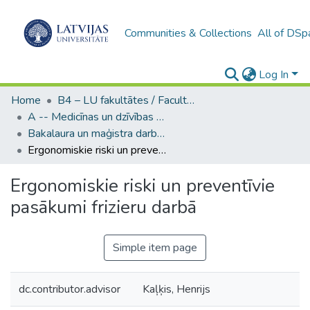
Communities & Collections
All of DSp
Log In
Home
B4 – LU fakultātes / Faculties of the UL
A -- Medicīnas un dzīvības zinātņu fakultāte / Faculty of Medicine and Life Sciences
Bakalaura un maģistra darbi (MDZF) / Bachelor's and Master's theses
Ergonomiskie riski un preventīvie pasākumi frizieru darbā
Ergonomiskie riski un preventīvie
pasākumi frizieru darbā
Simple item page
dc.contributor.advisor
Kaļķis, Henrijs