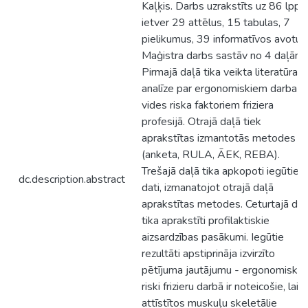
Kaļķis. Darbs uzrakstīts uz 86 lpp.,
ietver 29 attēlus, 15 tabulas, 7
pielikumus, 39 informatīvos avotus
Maģistra darbs sastāv no 4 daļām.
Pirmajā daļā tika veikta literatūras
analīze par ergonomiskiem darba
vides riska faktoriem friziera
profesijā. Otrajā daļā tiek
aprakstītas izmantotās metodes
(anketa, RULA, ĀEK, REBA).
Trešajā daļā tika apkopoti iegūtie
dc.description.abstract
dati, izmanatojot otrajā daļā
aprakstītas metodes. Ceturtajā daļ
tika aprakstīti profilaktiskie
aizsardzības pasākumi. Iegūtie
rezultāti apstiprināja izvirzīto
pētījuma jautājumu - ergonomiskie
riski frizieru darbā ir noteicošie, lai
attīstītos muskuļu skeletālie