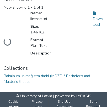
Now showing
1 - 1 of 1
Name:
license.txt
Down
load
Size:
1.46 KB
Format:
Loading...
Plain Text
Description:
Collections
Bakalaura un maģistra darbi (MDZF) / Bachelor's and
Master's theses
© University of Latvia |
powered by LYRASIS
Cookie
Privacy
End User
Send
settings
policy
Agreement
Feedback