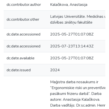
dc.contributor.author
Kalačikova, Anastasija
Latvijas Universitāte. Medicīnas un
dc.contributor.other
dzīvības zinātņu fakultāte
dc.date.accessioned
2025-05-27T01:07:08Z
dc.date.accessioned
2025-07-23T13:14:43Z
dc.date.available
2025-05-27T01:07:08Z
dc.date.issued
2024
Maģistra darba nosaukums ir
“Ergonomiskie riski un preventīvie
pasākumi frizieru darbā”. Darba
autore: Anastasija Kalačikova.
Darba vadītājs: Dr.sc.admin. Henrijs