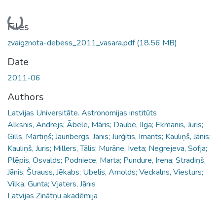
Loading...
Files
zvaigznota-debess_2011_vasara.pdf
(18.56 MB)
Date
2011-06
Authors
Latvijas Universitāte. Astronomijas institūts
Alksnis, Andrejs; Ābele, Māris; Daube, Ilga; Ekmanis, Juris;
Gills, Mārtiņš; Jaunbergs, Jānis; Jurģītis, Imants; Kauliņš, Jānis;
Kauliņš, Juris; Millers, Tālis; Murāne, Iveta; Negrejeva, Sofja;
Plēpis, Osvalds; Podniece, Marta; Pundure, Irena; Stradiņš,
Jānis; Štrauss, Jēkabs; Ūbelis, Arnolds; Veckalns, Viesturs;
Vilka, Gunta; Vjaters, Jānis
Latvijas Zinātņu akadēmija