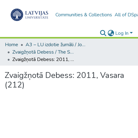
Communities & Collections
All of DSp
Log In
Home
A3 – LU izdotie žurnāli / Journals and magazines published by UL
Zvaigžņotā Debess / The Starry Sky
Zvaigžņotā Debess: 2011, Vasara (212)
Zvaigžņotā Debess: 2011, Vasara
(212)