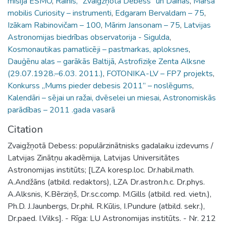
misijā ESMO
,
Rainis, "Zvaigžņotā Debess" un Dainas
,
Marsa
mobilis Curiosity – instrumenti
,
Edgaram Bervaldam – 75
,
Izākam Rabinovičam – 100
,
Mārim Jansonam – 75
,
Latvijas
Astronomijas biedrības observatorija - Sigulda
,
Kosmonautikas pamatlicēji – pastmarkas, aploksnes
,
Dauģēnu alas – garākās Baltijā
,
Astrofiziķe Zenta Alksne
(29.07.1928.–6.03. 2011.)
,
FOTONIKA-LV – FP7 projekts
,
Konkurss „Mums pieder debesis 2011” – noslēgums
,
Kalendāri – sējai un ražai, dvēselei un miesai
,
Astronomiskās
parādības – 2011 .gada vasarā
Citation
Zvaigžņotā Debess: populārzinātnisks gadalaiku izdevums /
Latvijas Zinātņu akadēmija, Latvijas Universitātes
Astronomijas institūts; [LZA koresp.loc. Dr.habil.math.
A.Andžāns (atbild. redaktors), LZA Dr.astron.h.c. Dr.phys.
A.Alksnis, K.Bērziņš, Dr.sc.comp. M.Gills (atbild. red. vietn.),
Ph.D. J.Jaunbergs, Dr.phil. R.Kūlis, I.Pundure (atbild. sekr.),
Dr.paed. I.Vilks]. - Rīga: LU Astronomijas institūts. - Nr. 212