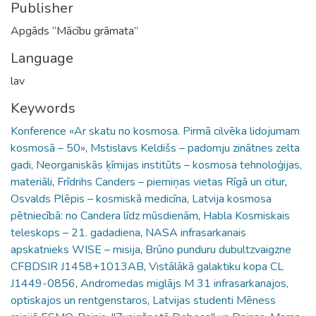
Publisher
Apgāds “Mācību grāmata”
Language
lav
Keywords
Konference «Ar skatu no kosmosa. Pirmā cilvēka lidojumam
kosmosā – 50»
,
Mstislavs Keldišs – padomju zinātnes zelta
gadi
,
Neorganiskās ķīmijas institūts – kosmosa tehnoloģijas,
materiāli
,
Frīdrihs Canders – piemiņas vietas Rīgā un citur
,
Osvalds Plēpis – kosmiskā medicīna
,
Latvija kosmosa
pētniecībā: no Candera līdz mūsdienām
,
Habla Kosmiskais
teleskops – 21. gadadiena
,
NASA infrasarkanais
apskatnieks WISE – misija
,
Brūno punduru dubultzvaigzne
CFBDSIR J1458+1013AB
,
Vistālākā galaktiku kopa CL
J1449-0856
,
Andromedas miglājs M 31 infrasarkanajos,
optiskajos un rentgenstaros
,
Latvijas studenti Mēness