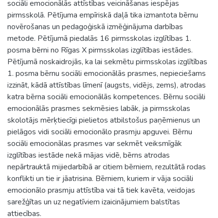
sociāli emocionālās attīstības veicināšanas iespējas
pirmsskolā. Pētījuma empīriskā daļā tika izmantota bērnu
novērošanas un pedagoģiskā izmēģinājuma darbības
metode. Pētījumā piedalās 16 pirmsskolas izglītības 1.
posma bērni no Rīgas X pirmsskolas izglītības iestādes.
Pētījumā noskaidrojās, ka lai sekmētu pirmsskolas izglītības
1. posma bērnu sociāli emocionālās prasmes, nepieciešams
izzināt, kādā attīstības līmenī (augsts, vidējs, zems), atrodas
katra bērna sociāli emocionālās kompetences. Bērnu sociāli
emocionālās prasmes sekmēsies labāk, ja pirmsskolas
skolotājs mērķtiecīgi pielietos atbilstošus paņēmienus un
pielāgos vidi sociāli emocionālo prasmju apguvei. Bērnu
sociāli emocionālas prasmes var sekmēt veiksmīgāk
izglītības iestāde nekā mājas vidē, bērns atrodas
nepārtrauktā mijiedarbībā ar citiem bērniem, rezultātā rodas
konflikti un tie ir jāatrisina. Bērniem, kuriem ir vāja sociāli
emocionālo prasmju attīstība vai tā tiek kavēta, veidojas
sarežģītas un uz negatīviem izaicinājumiem balstītas
attiecības.