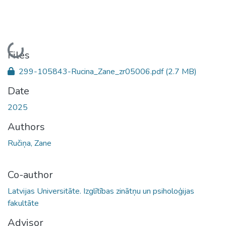
Loading...
Files
299-105843-Rucina_Zane_zr05006.pdf
(2.7 MB)
Date
2025
Authors
Ručiņa, Zane
Co-author
Latvijas Universitāte. Izglītības zinātņu un psiholoģijas
fakultāte
Advisor