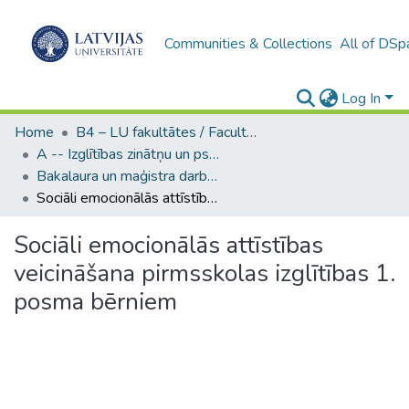
Communities & Collections
All of DSp
Log In
Home
B4 – LU fakultātes / Faculties of the UL
A -- Izglītības zinātņu un psiholoģijas fakultāte / Faculty of Education Sciences and Psychology
Bakalaura un maģistra darbi (PPMF) / Bachelor's and Master's theses
Sociāli emocionālās attīstības veicināšana pirmsskolas izglītības 1. posma bērniem
Sociāli emocionālās attīstības
veicināšana pirmsskolas izglītības 1.
posma bērniem