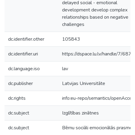
delayed social - emotional
development develop complex
relationships based on negative
challenges
dc.identifier.other
105843
dc.identifier.uri
https://dspace.lu.lv/handle/7/687
dc.language.iso
lav
dc.publisher
Latvijas Universitāte
dc.rights
info:eu-repo/semantics/openAcces
dc.subject
Izglītības zinātnes
dc.subject
Bērnu sociāli emocionālās prasmes