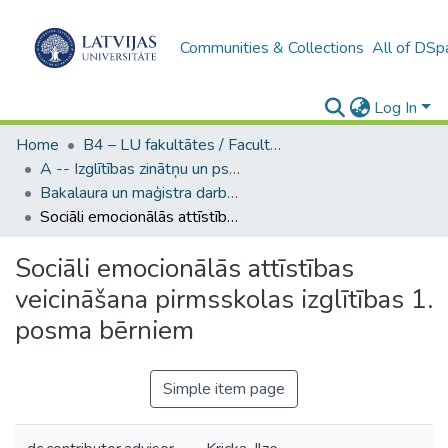
Communities & Collections
All of DSp
Log In
Home
B4 – LU fakultātes / Faculties of the UL
A -- Izglītības zinātņu un psiholoģijas fakultāte / Faculty of Education Sciences and Psychology
Bakalaura un maģistra darbi (PPMF) / Bachelor's and Master's theses
Sociāli emocionālās attīstības veicināšana pirmsskolas izglītības 1. posma bērniem
Sociāli emocionālās attīstības
veicināšana pirmsskolas izglītības 1.
posma bērniem
Simple item page