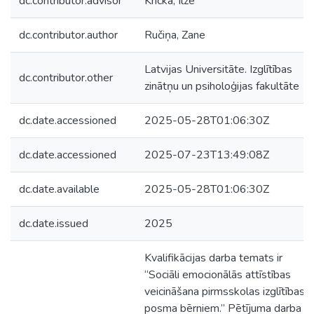
dc.contributor.advisor
Kricka, Ilze
dc.contributor.author
Ručiņa, Zane
Latvijas Universitāte. Izglītības
dc.contributor.other
zinātņu un psiholoģijas fakultāte
dc.date.accessioned
2025-05-28T01:06:30Z
dc.date.accessioned
2025-07-23T13:49:08Z
dc.date.available
2025-05-28T01:06:30Z
dc.date.issued
2025
Kvalifikācijas darba temats ir
“Sociāli emocionālās attīstības
veicināšana pirmsskolas izglītības 1
posma bērniem.” Pētījuma darba