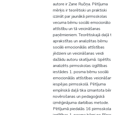
autore ir Zane Ručiņa. Pētījuma
mērķis ir teorētiski un praktiski
izzināt par jaunākā pirmsskolas
vecuma bērnu sociāli emocionālo
attīstību un tā veicināšanas
paņēmieniem. Teorētiskajā daļā tik
aprakstītas un analizētas bērnu
sociāli emocionālās attīstības
jēdzieni un veicināšanas veidi
dažādu autoru skatījumā. Izpētīts u
analizēts pirmsskolas izglītības
iestādes 1. posma bērnu sociāli
emocionālās attīstības veicināšana
iespējas pirmsskolā. Pētījuma
empīriskā daļā tika izmantota bērn
novērošanas un pedagoģiskā
izmēģinājuma darbības metode.
Pētījumā piedalās 16 pirmsskolas