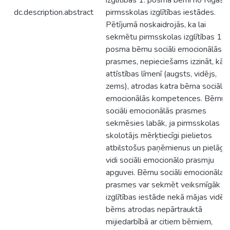
izglītības 1. posma bērni no Rīgas 
dc.description.abstract
pirmsskolas izglītības iestādes.
Pētījumā noskaidrojās, ka lai
sekmētu pirmsskolas izglītības 1.
posma bērnu sociāli emocionālās
prasmes, nepieciešams izzināt, kād
attīstības līmenī (augsts, vidējs,
zems), atrodas katra bērna sociāli
emocionālās kompetences. Bērnu
sociāli emocionālās prasmes
sekmēsies labāk, ja pirmsskolas
skolotājs mērķtiecīgi pielietos
atbilstošus paņēmienus un pielāgo
vidi sociāli emocionālo prasmju
apguvei. Bērnu sociāli emocionālas
prasmes var sekmēt veiksmīgāk
izglītības iestāde nekā mājas vidē,
bērns atrodas nepārtrauktā
mijiedarbībā ar citiem bērniem,