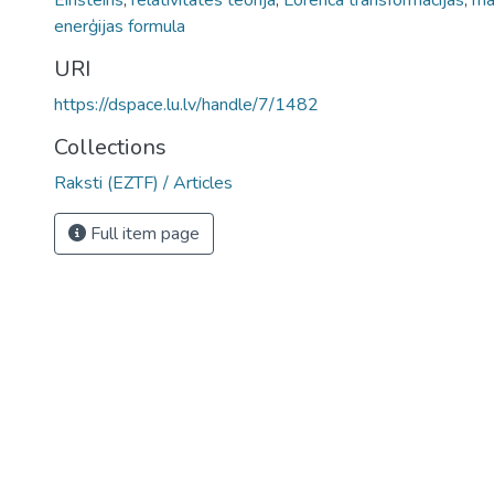
Einšteins
,
relativitātes teorija
,
Lorenca transformācijas
,
ma
enerģijas formula
URI
https://dspace.lu.lv/handle/7/1482
Collections
Raksti (EZTF) / Articles
Full item page