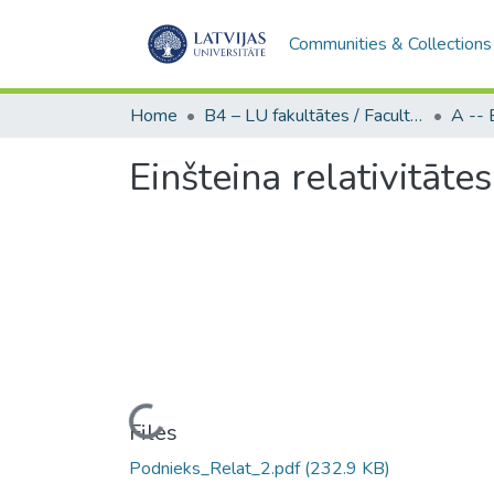
Communities & Collections
Home
B4 – LU fakultātes / Faculties of the UL
Einšteina relativitāte
Loading...
Files
Podnieks_Relat_2.pdf
(232.9 KB)