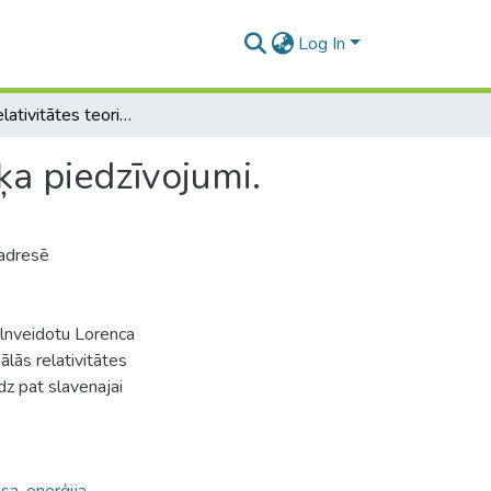
Log In
Einšteina relativitātes teorija līdz E=mc2. Matemātiķa piedzīvojumi.
ķa piedzīvojumi.
 adresē
pilnveidotu Lorenca
lās relativitātes
dz pat slavenajai