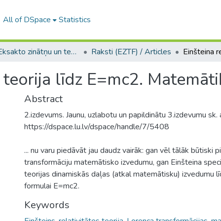
All of DSpace
Statistics
A -- Eksakto zinātņu un tehnoloģiju fakultāte / Faculty of Science and Technology
Raksti (EZTF) / Articles
s teorija līdz E=mc2. Matemāti
Abstract
2.izdevums. Jaunu, uzlabotu un papildinātu 3.izdevumu sk.
https://dspace.lu.lv/dspace/handle/7/5408
... nu varu piedāvāt jau daudz vairāk: gan vēl tālāk būtiski 
transformāciju matemātisko izvedumu, gan Einšteina speciā
teorijas dinamiskās daļas (atkal matemātisku) izvedumu lī
formulai E=mc2.
Keywords