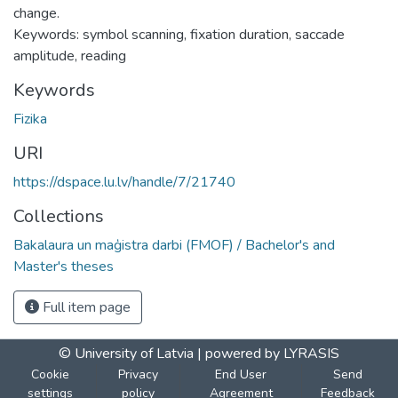
change.
Keywords: symbol scanning, fixation duration, saccade
amplitude, reading
Keywords
Fizika
URI
https://dspace.lu.lv/handle/7/21740
Collections
Bakalaura un maģistra darbi (FMOF) / Bachelor's and
Master's theses
Full item page
© University of Latvia |
powered by LYRASIS
Cookie
Privacy
End User
Send
settings
policy
Agreement
Feedback