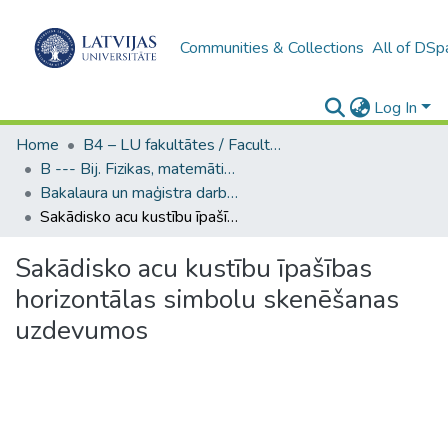
Communities & Collections
All of DSp
Log In
Home
B4 – LU fakultātes / Faculties of the UL
B --- Bij. Fizikas, matemātikas un optometrijas fakultātes studentu noslēguma darbi / Faculty of Physics, Mathematics and Optometry - Graduate works
Bakalaura un maģistra darbi (FMOF) / Bachelor's and Master's theses
Sakādisko acu kustību īpašības horizontālas simbolu skenēšanas uzdevumos
Sakādisko acu kustību īpašības
horizontālas simbolu skenēšanas
uzdevumos