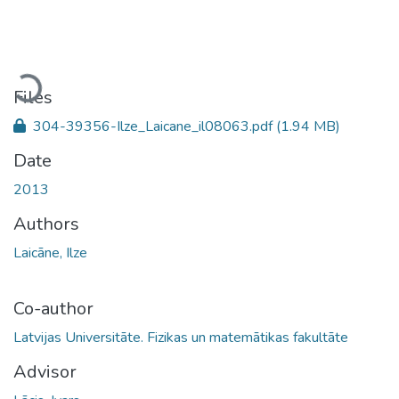
Loading...
Files
304-39356-Ilze_Laicane_il08063.pdf
(1.94 MB)
Date
2013
Authors
Laicāne, Ilze
Co-author
Latvijas Universitāte. Fizikas un matemātikas fakultāte
Advisor