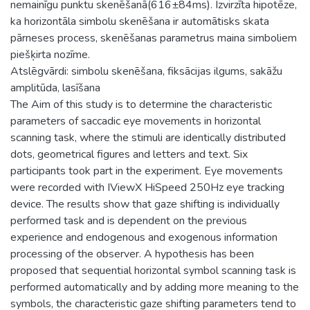
nemainīgu punktu skenēšanā(616±84ms). Izvirzīta hipotēze,
ka horizontāla simbolu skenēšana ir automātisks skata
pārneses process, skenēšanas parametrus maina simboliem
piešķirta nozīme.
Atslēgvārdi: simbolu skenēšana, fiksācijas ilgums, sakāžu
amplitūda, lasīšana
The Aim of this study is to determine the characteristic
parameters of saccadic eye movements in horizontal
scanning task, where the stimuli are identically distributed
dots, geometrical figures and letters and text. Six
participants took part in the experiment. Eye movements
were recorded with IViewX HiSpeed 250Hz eye tracking
device. The results show that gaze shifting is individually
performed task and is dependent on the previous
experience and endogenous and exogenous information
processing of the observer. A hypothesis has been
proposed that sequential horizontal symbol scanning task is
performed automatically and by adding more meaning to the
symbols, the characteristic gaze shifting parameters tend to