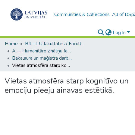
Communities & Collections
All of DSp
Log In
Home
B4 – LU fakultātes / Faculties of the UL
A -- Humanitāro zinātņu fakultāte / Faculty of Humanities
Bakalaura un maģistra darbi (HZF) / Bachelor's and Master's theses
Vietas atmosfēra starp kognitīvo un emociju pieeju ainavas estētikā.
Vietas atmosfēra starp kognitīvo un
emociju pieeju ainavas estētikā.