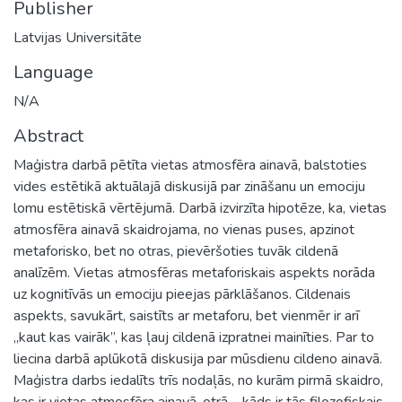
Publisher
Latvijas Universitāte
Language
N/A
Abstract
Maģistra darbā pētīta vietas atmosfēra ainavā, balstoties
vides estētikā aktuālajā diskusijā par zināšanu un emociju
lomu estētiskā vērtējumā. Darbā izvirzīta hipotēze, ka, vietas
atmosfēra ainavā skaidrojama, no vienas puses, apzinot
metaforisko, bet no otras, pievēršoties tuvāk cildenā
analīzēm. Vietas atmosfēras metaforiskais aspekts norāda
uz kognitīvās un emociju pieejas pārklāšanos. Cildenais
aspekts, savukārt, saistīts ar metaforu, bet vienmēr ir arī
„kaut kas vairāk”, kas ļauj cildenā izpratnei mainīties. Par to
liecina darbā aplūkotā diskusija par mūsdienu cildeno ainavā.
Maģistra darbs iedalīts trīs nodaļās, no kurām pirmā skaidro,
kas ir vietas atmosfēra ainavā, otrā – kāds ir tās filozofiskais