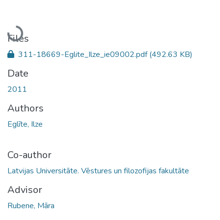
Loading...
Files
311-18669-Eglite_Ilze_ie09002.pdf
(492.63 KB)
Date
2011
Authors
Eglīte, Ilze
Co-author
Latvijas Universitāte. Vēstures un filozofijas fakultāte
Advisor
Rubene, Māra