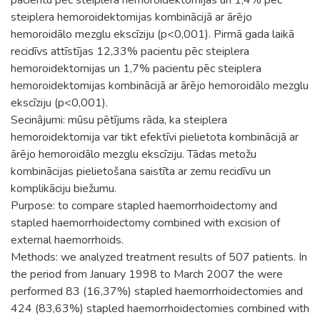
steiplera hemoroidektomijas kombinācijā ar ārējo
hemoroidālo mezglu ekscīziju (p<0,001). Pirmā gada laikā
recidīvs attīstījas 12,33% pacientu pēc steiplera
hemoroidektomijas un 1,7% pacientu pēc steiplera
hemoroidektomijas kombinācijā ar ārējo hemoroidālo mezglu
ekscīziju (p<0,001).
Secinājumi: mūsu pētījums rāda, ka steiplera
hemoroidektomija var tikt efektīvi pielietota kombinācijā ar
ārējo hemoroidālo mezglu ekscīziju. Tādas metožu
kombinācijas pielietošana saistīta ar zemu recidīvu un
komplikāciju biežumu.
Purpose: to compare stapled haemorrhoidectomy and
stapled haemorrhoidectomy combined with excision of
external haemorrhoids.
Methods: we analyzed treatment results of 507 patients. In
the period from January 1998 to March 2007 the were
performed 83 (16,37%) stapled haemorrhoidectomies and
424 (83,63%) stapled haemorrhoidectomies combined with