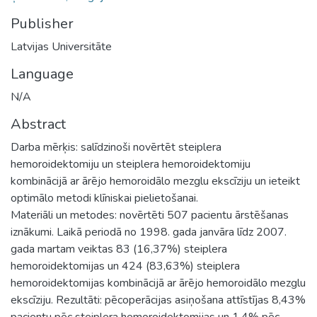
Publisher
Latvijas Universitāte
Language
N/A
Abstract
Darba mērķis: salīdzinoši novērtēt steiplera
hemoroidektomiju un steiplera hemoroidektomiju
kombinācijā ar ārējo hemoroidālo mezglu ekscīziju un ieteikt
optimālo metodi klīniskai pielietošanai.
Materiāli un metodes: novērtēti 507 pacientu ārstēšanas
iznākumi. Laikā periodā no 1998. gada janvāra līdz 2007.
gada martam veiktas 83 (16,37%) steiplera
hemoroidektomijas un 424 (83,63%) steiplera
hemoroidektomijas kombinācijā ar ārējo hemoroidālo mezglu
ekscīziju. Rezultāti: pēcoperācijas asiņošana attīstījas 8,43%
pacientu pēc steiplera hemoroidektomijas un 1,4% pēc