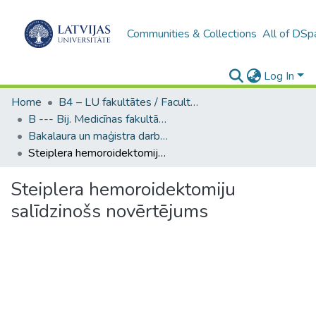
Communities & Collections
All of DSp
Log In
Home
B4 – LU fakultātes / Faculties of the UL
B --- Bij. Medicīnas fakultātes studentu noslēguma darbi / Faculty of Medicine - Graduate works
Bakalaura un maģistra darbi (MF) / Bachelor's and Master's theses
Steiplera hemoroidektomiju salīdzinošs novērtējums
Steiplera hemoroidektomiju
salīdzinošs novērtējums