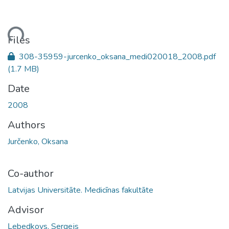
ding...
Files
308-35959-jurcenko_oksana_medi020018_2008.pdf
(1.7 MB)
Date
2008
Authors
Jurčenko, Oksana
Co-author
Latvijas Universitāte. Medicīnas fakultāte
Advisor
Ļebedkovs, Sergejs