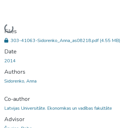
Loading...
Files
303-41063-Sidorenko_Anna_as08218.pdf
(4.55 MB)
Date
2014
Authors
Sidorenko, Anna
Co-author
Latvijas Universitāte. Ekonomikas un vadības fakultāte
Advisor