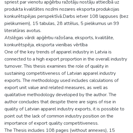
spriest par vienotu apģērbu ražotāju nostāju attiecībā uz
produkta kvalitātes nozīmi nozares eksporta produkcijas
konkurētspējas perspektīvā.Darbs ietver 108 lappuses (bez
pielikumiem), 15 tabulas, 28 attēlus, 5 pielikumus un 99
literatūras avotus.
Atslēgas vārdi: apģērbu ražošana, eksports, kvalitāte,
konkurētspēja, eksporta vienības vērtība
One of the key trends of apparel industry in Latvia is
connected to a high export proportion in the overall industry
turnover. This thesis examines the role of quality in
sustaining competitiveness of Latvian apparel industry
exports. The methodology used includes calculations of
export unit value and related measures, as well as
qualitative methodology developed by the author. The
author concludes that despite there are signs of rise in
quality of Latvian apparel industry exports, it is possible to
point out the lack of common industry position on the
importance of export quality competitiveness.
The Thesis includes 108 pages (without annexes), 15