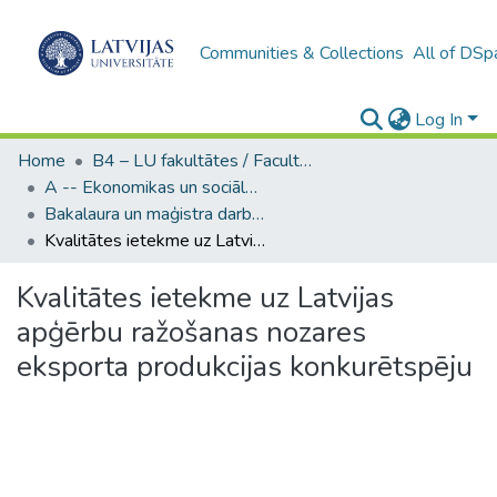
Communities & Collections
All of DSp
Log In
Home
B4 – LU fakultātes / Faculties of the UL
A -- Ekonomikas un sociālo zinātņu fakultāte / Faculty of Economics and Social Sciences
Bakalaura un maģistra darbi (ESZF) / Bachelor's and Master's theses
Kvalitātes ietekme uz Latvijas apģērbu ražošanas nozares eksporta produkcijas konkurētspēju
Kvalitātes ietekme uz Latvijas
apģērbu ražošanas nozares
eksporta produkcijas konkurētspēju