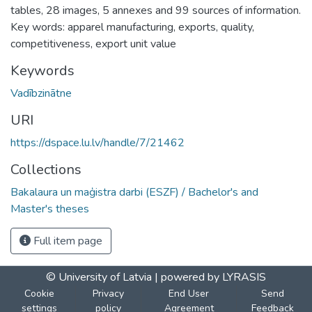
tables, 28 images, 5 annexes and 99 sources of information.
Key words: apparel manufacturing, exports, quality,
competitiveness, export unit value
Keywords
Vadībzinātne
URI
https://dspace.lu.lv/handle/7/21462
Collections
Bakalaura un maģistra darbi (ESZF) / Bachelor's and
Master's theses
Full item page
© University of Latvia |
powered by LYRASIS
Cookie
Privacy
End User
Send
settings
policy
Agreement
Feedback