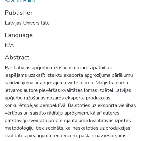
Šavriņa, Baiba
Publisher
Latvijas Universitāte
Language
N/A
Abstract
Par Latvijas apģērbu ražošanas nozares īpatnību ir
iespējams uzskatīt izteiktu eksporta apgrozījuma pārākumu
salīdzinājumā ar apgrozījumu vietējā tirgū. Maģistra darba
ietvaros autore pievēršas kvalitātes lomas izpētei Latvijas
apģērbu ražošanas nozares eksporta produkcijas
konkurētspējas perspektīvā. Balstoties uz eksporta vienības
vērtības un saistīto rādītāju aprēķiniem, kā arī autores
patstāvīgi izveidoto problēmjautājuma kvalitātīvās izpētes
metodologiju, tiek secināts, ka, neskatoties uz produkcijas
kvalitātes pieauguma tendencēm, pašlaik nav iespējams