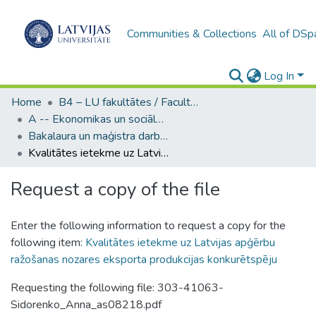
Communities & Collections
All of DSp
Log In
Home
B4 – LU fakultātes / Faculties of the UL
A -- Ekonomikas un sociālo zinātņu fakultāte / Faculty of Economics and Social Sciences
Bakalaura un maģistra darbi (ESZF) / Bachelor's and Master's theses
Kvalitātes ietekme uz Latvijas apģērbu ražošanas nozares eksporta produkcijas konkurētspēju
Request a copy of the file
Enter the following information to request a copy for the
following item:
Kvalitātes ietekme uz Latvijas apģērbu
ražošanas nozares eksporta produkcijas konkurētspēju
Requesting the following file: 303-41063-
Sidorenko_Anna_as08218.pdf