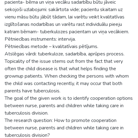
pacienta- bērna un viņa vecāku sadarbību būtu jāveic
sekojoši uzlabojumi: sakārtota vide; pacientu skaitam uz
vienu māsu būtu jābūt tādam, lai varētu veikt kvalitatīvas
izglītošanas nodarbības un varētu rast individuālu pieeju
katram bērnam- tuberkulozes pacientam un viņa vecākiem.
Pētniecības instruments: intervija.
Pētniecības metode – kvalitatīvais pētījums.
Atslēgas vārdi: tuberkuloze, sadarbība, aprūpes process.
Topicality of the issue stems out from the fact that very
often the child disease is that what helps finding the
grownup patients. When checking the persons with whom
the child was contacting recently, it may occur that both
parents have tuberculosis.
The goal of the given work is to identify cooperation options
between nurse, parents and children while taking care in
tuberculosis division.
The research question: How to promote cooperation
between nurse, parents and children while taking care in
tuberculosis division?