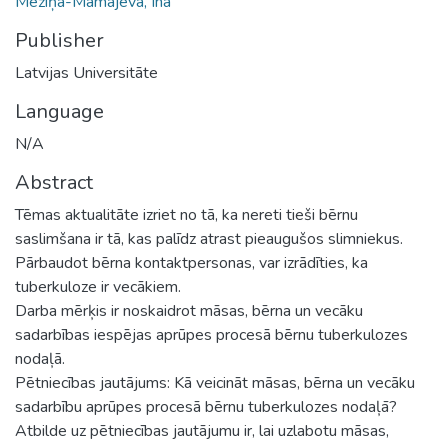
Mežiņa-Mamajeva, Ina
Publisher
Latvijas Universitāte
Language
N/A
Abstract
Tēmas aktualitāte izriet no tā, ka nereti tieši bērnu
saslimšana ir tā, kas palīdz atrast pieaugušos slimniekus.
Pārbaudot bērna kontaktpersonas, var izrādīties, ka
tuberkuloze ir vecākiem.
Darba mērķis ir noskaidrot māsas, bērna un vecāku
sadarbības iespējas aprūpes procesā bērnu tuberkulozes
nodaļā.
Pētniecības jautājums: Kā veicināt māsas, bērna un vecāku
sadarbību aprūpes procesā bērnu tuberkulozes nodaļā?
Atbilde uz pētniecības jautājumu ir, lai uzlabotu māsas,