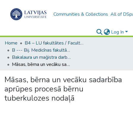
Communities & Collections
All of DSp
Log In
Home
B4 – LU fakultātes / Faculties of the UL
B --- Bij. Medicīnas fakultātes studentu noslēguma darbi / Faculty of Medicine - Graduate works
Bakalaura un maģistra darbi (MF) / Bachelor's and Master's theses
Māsas, bērna un vecāku sadarbība aprūpes procesā bērnu tuberkulozes nodaļā
Māsas, bērna un vecāku sadarbība
aprūpes procesā bērnu
tuberkulozes nodaļā