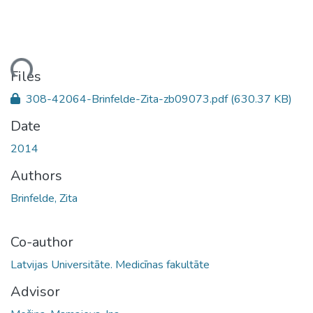
ding...
Files
308-42064-Brinfelde-Zita-zb09073.pdf
(630.37 KB)
Date
2014
Authors
Brinfelde, Zita
Co-author
Latvijas Universitāte. Medicīnas fakultāte
Advisor