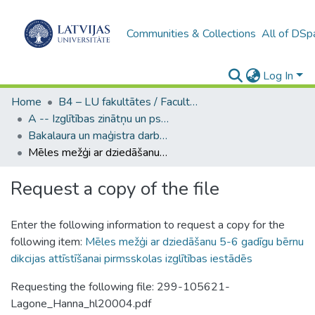
Communities & Collections
All of DSp
Log In
Home
B4 – LU fakultātes / Faculties of the UL
A -- Izglītības zinātņu un psiholoģijas fakultāte / Faculty of Education Sciences and Psychology
Bakalaura un maģistra darbi (PPMF) / Bachelor's and Master's theses
Mēles mežģi ar dziedāšanu 5-6 gadīgu bērnu dikcijas attīstīšanai pirmsskolas izglītības iestādēs
Request a copy of the file
Enter the following information to request a copy for the
following item:
Mēles mežģi ar dziedāšanu 5-6 gadīgu bērnu
dikcijas attīstīšanai pirmsskolas izglītības iestādēs
Requesting the following file: 299-105621-
Lagone_Hanna_hl20004.pdf