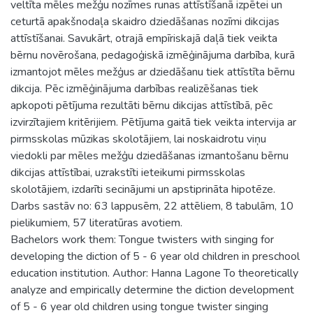
veltīta mēles mežģu nozīmes runas attīstīšanā izpētei un
ceturtā apakšnodaļa skaidro dziedāšanas nozīmi dikcijas
attīstīšanai. Savukārt, otrajā empīriskajā daļā tiek veikta
bērnu novērošana, pedagoģiskā izmēģinājuma darbība, kurā
izmantojot mēles mežģus ar dziedāšanu tiek attīstīta bērnu
dikcija. Pēc izmēģinājuma darbības realizēšanas tiek
apkopoti pētījuma rezultāti bērnu dikcijas attīstībā, pēc
izvirzītajiem kritērijiem. Pētījuma gaitā tiek veikta intervija ar
pirmsskolas mūzikas skolotājiem, lai noskaidrotu viņu
viedokli par mēles mežģu dziedāšanas izmantošanu bērnu
dikcijas attīstībai, uzrakstīti ieteikumi pirmsskolas
skolotājiem, izdarīti secinājumi un apstiprināta hipotēze.
Darbs sastāv no: 63 lappusēm, 22 attēliem, 8 tabulām, 10
pielikumiem, 57 literatūras avotiem.
Bachelors work them: Tongue twisters with singing for
developing the diction of 5 - 6 year old children in preschool
education institution. Author: Hanna Lagone To theoretically
analyze and empirically determine the diction development
of 5 - 6 year old children using tongue twister singing