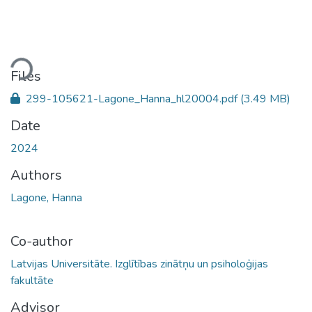
oading...
Files
299-105621-Lagone_Hanna_hl20004.pdf
(3.49 MB)
Date
2024
Authors
Lagone, Hanna
Co-author
Latvijas Universitāte. Izglītības zinātņu un psiholoģijas
fakultāte
Advisor