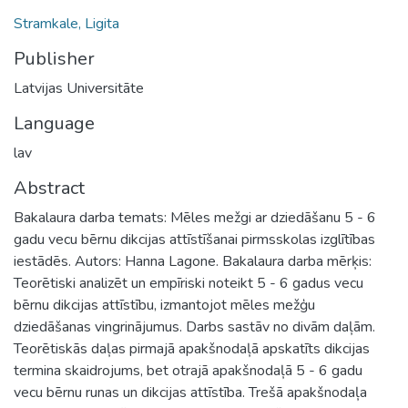
Stramkale, Ligita
Publisher
Latvijas Universitāte
Language
lav
Abstract
Bakalaura darba temats: Mēles mežgi ar dziedāšanu 5 - 6
gadu vecu bērnu dikcijas attīstīšanai pirmsskolas izglītības
iestādēs. Autors: Hanna Lagone. Bakalaura darba mērķis:
Teorētiski analizēt un empīriski noteikt 5 - 6 gadus vecu
bērnu dikcijas attīstību, izmantojot mēles mežģu
dziedāšanas vingrinājumus. Darbs sastāv no divām daļām.
Teorētiskās daļas pirmajā apakšnodaļā apskatīts dikcijas
termina skaidrojums, bet otrajā apakšnodaļā 5 - 6 gadu
vecu bērnu runas un dikcijas attīstība. Trešā apakšnodaļa