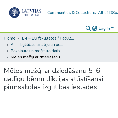
Communities & Collections
All of DSp
Log In
Home
B4 – LU fakultātes / Faculties of the UL
A -- Izglītības zinātņu un psiholoģijas fakultāte / Faculty of Education Sciences and Psychology
Bakalaura un maģistra darbi (PPMF) / Bachelor's and Master's theses
Mēles mežģi ar dziedāšanu 5-6 gadīgu bērnu dikcijas attīstīšanai pirmsskolas izglītības iestādēs
Mēles mežģi ar dziedāšanu 5-6
gadīgu bērnu dikcijas attīstīšanai
pirmsskolas izglītības iestādēs