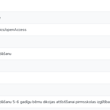
e
tics/openAccess
edāšanu
āšanu 5-6 gadīgu bērnu dikcijas attīstīšanai pirmsskolas izglītīb