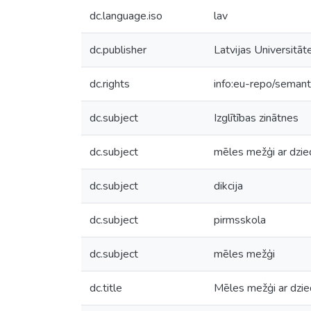
dc.language.iso
lav
dc.publisher
Latvijas Universitāt
dc.rights
info:eu-repo/seman
dc.subject
Izglītības zinātnes
dc.subject
mēles mežģi ar dzi
dc.subject
dikcija
dc.subject
pirmsskola
dc.subject
mēles mežģi
dc.title
Mēles mežģi ar dzied