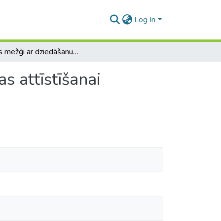
Log In
Mēles mežģi ar dziedāšanu 5-6 gadīgu bērnu dikcijas attīstīšanai pirmsskolas izglītības iestādēs
s attīstīšanai