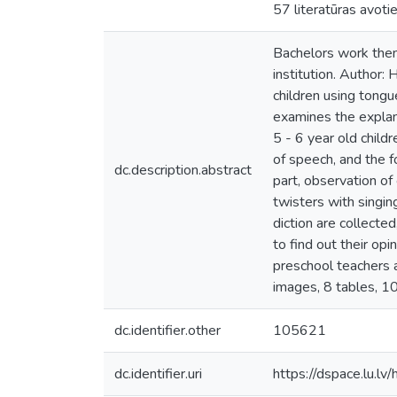
57 literatūras avoti
Bachelors work them:
institution. Author:
children using tongu
examines the explan
5 - 6 year old child
of speech, and the f
dc.description.abstract
part, observation of 
twisters with singin
diction are collecte
to find out their op
preschool teachers a
images, 8 tables, 10
dc.identifier.other
105621
dc.identifier.uri
https://dspace.lu.l