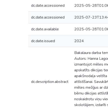
dc.date.accessioned
2025-05-28T01:0
dc.date.accessioned
2025-07-23T13:4
dc.date.available
2025-05-28T01:0
dc.date.issued
2024
Bakalaura darba tema
Autors: Hanna Lagone
izmantojot mēles me
apskatīts dikcijas t
apakšnodaļa veltīta
dc.description.abstract
attīstīšanai. Savukā
mēles mežģus ar dzie
bērnu dikcijas attīst
noskaidrotu viņu vie
skolotājiem, izdarīt