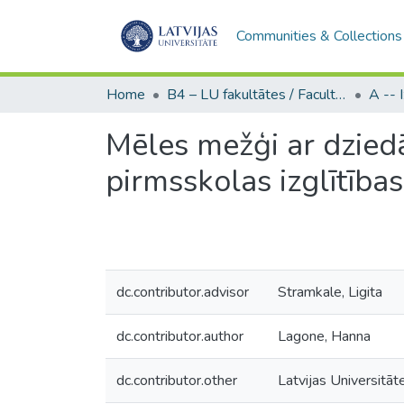
Communities & Collections
Home
B4 – LU fakultātes / Faculties of the UL
Mēles mežģi ar dziedā
pirmsskolas izglītības
dc.contributor.advisor
Stramkale, Ligita
dc.contributor.author
Lagone, Hanna
dc.contributor.other
Latvijas Universitāte