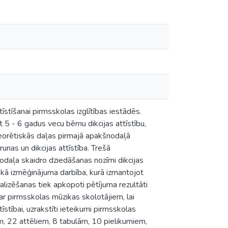
stīšanai pirmsskolas izglītības iestādēs.
 5 - 6 gadus vecu bērnu dikcijas attīstību,
eorētiskās daļas pirmajā apakšnodaļā
unas un dikcijas attīstība. Trešā
odaļa skaidro dziedāšanas nozīmi dikcijas
iskā izmēģinājuma darbība, kurā izmantojot
alizēšanas tiek apkopoti pētījuma rezultāti
ja ar pirmsskolas mūzikas skolotājiem, lai
stībai, uzrakstīti ieteikumi pirmsskolas
ēm, 22 attēliem, 8 tabulām, 10 pielikumiem,