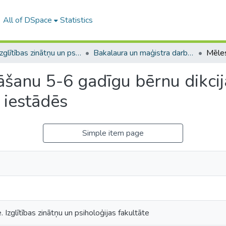
All of DSpace
Statistics
A -- Izglītības zinātņu un psiholoģijas fakultāte / Faculty of Education Sciences and Psychology
Bakalaura un maģistra darbi (PPMF) / Bachelor's and Master's theses
šanu 5-6 gadīgu bērnu dikcija
 iestādēs
Simple item page
. Izglītības zinātņu un psiholoģijas fakultāte