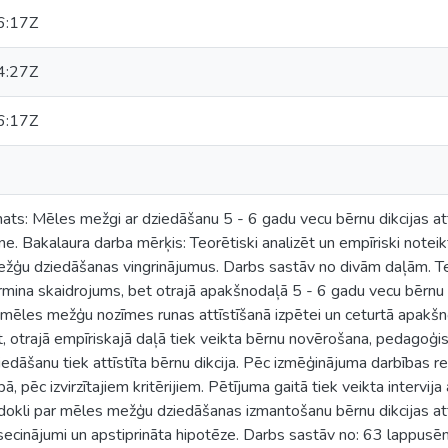
6:17Z
4:27Z
6:17Z
ts: Mēles mežgi ar dziedāšanu 5 - 6 gadu vecu bērnu dikcijas attī
. Bakalaura darba mērķis: Teorētiski analizēt un empīriski noteikt
žģu dziedāšanas vingrinājumus. Darbs sastāv no divām daļām. T
ermina skaidrojums, bet otrajā apakšnodaļā 5 - 6 gadu vecu bērnu r
 mēles mežģu nozīmes runas attīstīšanā izpētei un ceturtā apakšn
rt, otrajā empīriskajā daļā tiek veikta bērnu novērošana, pedagoģ
dāšanu tiek attīstīta bērnu dikcija. Pēc izmēģinājuma darbības re
ībā, pēc izvirzītajiem kritērijiem. Pētījuma gaitā tiek veikta intervi
dokli par mēles mežģu dziedāšanas izmantošanu bērnu dikcijas attī
i secinājumi un apstiprināta hipotēze. Darbs sastāv no: 63 lappus