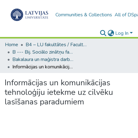
Communities & Collections
All of DSp
Log In
Home
B4 – LU fakultātes / Faculties of the UL
B --- Bij. Sociālo zinātņu fakultātes noslēguma darbi / Faculty of Social Sciences - Graduate works
Bakalaura un maģistra darbi (SZF) / Bachelor's and Master's theses
Informācijas un komunikācijas tehnoloģiju ietekme uz cilvēku lasīšanas paradumiem
Informācijas un komunikācijas
tehnoloģiju ietekme uz cilvēku
lasīšanas paradumiem