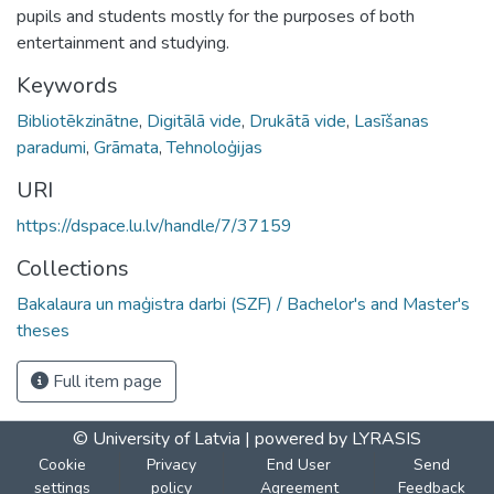
pupils and students mostly for the purposes of both
entertainment and studying.
Keywords
Bibliotēkzinātne
,
Digitālā vide
,
Drukātā vide
,
Lasīšanas
paradumi
,
Grāmata
,
Tehnoloģijas
URI
https://dspace.lu.lv/handle/7/37159
Collections
Bakalaura un maģistra darbi (SZF) / Bachelor's and Master's
theses
Full item page
© University of Latvia |
powered by LYRASIS
Cookie
Privacy
End User
Send
settings
policy
Agreement
Feedback