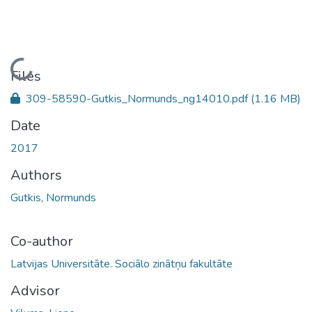
Loading...
Files
309-58590-Gutkis_Normunds_ng14010.pdf
(1.16 MB)
Date
2017
Authors
Gutkis, Normunds
Co-author
Latvijas Universitāte. Sociālo zinātņu fakultāte
Advisor