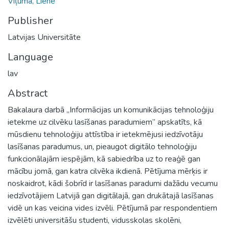
Viļuma, Liene
Publisher
Latvijas Universitāte
Language
lav
Abstract
Bakalaura darbā „Informācijas un komunikācijas tehnoloģiju
ietekme uz cilvēku lasīšanas paradumiem” apskatīts, kā
mūsdienu tehnoloģiju attīstība ir ietekmējusi iedzīvotāju
lasīšanas paradumus, un, pieaugot digitālo tehnoloģiju
funkcionālajām iespējām, kā sabiedrība uz to reaģē gan
mācību jomā, gan katra cilvēka ikdienā. Pētījuma mērķis ir
noskaidrot, kādi šobrīd ir lasīšanas paradumi dažādu vecumu
iedzīvotājiem Latvijā gan digitālajā, gan drukātajā lasīšanas
vidē un kas veicina vides izvēli. Pētījumā par respondentiem
izvēlēti universitāšu studenti, vidusskolas skolēni,