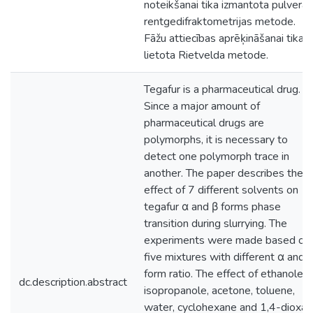
noteikšanai tika izmantota pulvera
rentgedifraktometrijas metode.
Fāžu attiecības aprēķināšanai tika
lietota Rietvelda metode.
Tegafur is a pharmaceutical drug.
Since a major amount of
pharmaceutical drugs are
polymorphs, it is necessary to
detect one polymorph trace in
another. The paper describes the
effect of 7 different solvents on
tegafur α and β forms phase
transition during slurrying. The
experiments were made based on
five mixtures with different α and 
form ratio. The effect of ethanole,
dc.description.abstract
isopropanole, acetone, toluene,
water, cyclohexane and 1,4-dioxa