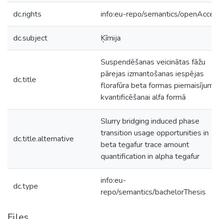
dc.rights
info:eu-repo/semantics/openAcces
dc.subject
Ķīmija
Suspendēšanas veicinātas fāžu
pārejas izmantošanas iespējas
dc.title
florafūra beta formas piemaisījumu
kvantificēšanai alfa formā
Slurry bridging induced phase
transition usage opportunities in
dc.title.alternative
beta tegafur trace amount
quantification in alpha tegafur
info:eu-
dc.type
repo/semantics/bachelorThesis
Files