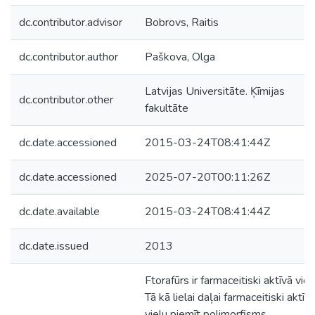
dc.contributor.advisor
Bobrovs, Raitis
dc.contributor.author
Paškova, Olga
Latvijas Universitāte. Ķīmijas
dc.contributor.other
fakultāte
dc.date.accessioned
2015-03-24T08:41:44Z
dc.date.accessioned
2025-07-20T00:11:26Z
dc.date.available
2015-03-24T08:41:44Z
dc.date.issued
2013
Ftorafūrs ir farmaceitiski aktīvā viel
Tā kā lielai daļai farmaceitiski aktīv
vielu piemīt polimorfisms,