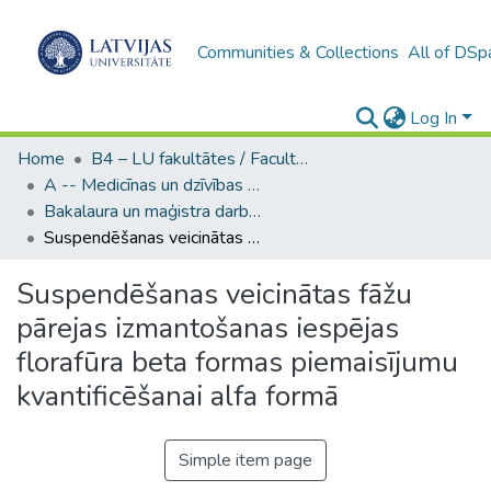
Communities & Collections
All of DSp
Log In
Home
B4 – LU fakultātes / Faculties of the UL
A -- Medicīnas un dzīvības zinātņu fakultāte / Faculty of Medicine and Life Sciences
Bakalaura un maģistra darbi (MDZF) / Bachelor's and Master's theses
Suspendēšanas veicinātas fāžu pārejas izmantošanas iespējas florafūra beta formas piemaisījumu kvantificēšanai alfa formā
Suspendēšanas veicinātas fāžu
pārejas izmantošanas iespējas
florafūra beta formas piemaisījumu
kvantificēšanai alfa formā
Simple item page