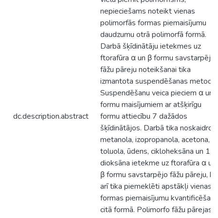
nepieciešams noteikt vienas
polimorfās formas piemaisījumu
daudzumu otrā polimorfā formā.
Darbā šķīdinātāju ietekmes uz
ftorafūra α un β formu savstarpējo
fāžu pāreju noteikšanai tika
izmantota suspendēšanas metode.
Suspendēšanu veica pieciem α un 
formu maisījumiem ar atšķirīgu
dc.description.abstract
formu attiecību 7 dažādos
šķīdinātājos. Darbā tika noskaidrot
metanola, izopropanola, acetona,
toluola, ūdens, cikloheksāna un 1,4
dioksāna ietekme uz ftorafūra α un
β formu savstarpējo fāžu pāreju, kā
arī tika piemeklēti apstākļi vienas
formas piemaisījumu kvantificēšana
citā formā. Polimorfo fāžu pārejas