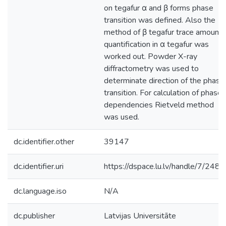
on tegafur α and β forms phase
transition was defined. Also the
method of β tegafur trace amount
quantification in α tegafur was
worked out. Powder X-ray
diffractometry was used to
determinate direction of the phase
transition. For calculation of phase
dependencies Rietveld method
was used.
dc.identifier.other
39147
dc.identifier.uri
https://dspace.lu.lv/handle/7/248
dc.language.iso
N/A
dc.publisher
Latvijas Universitāte