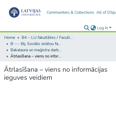
Communities & Collections
All of DSp
Log In
Home
B4 – LU fakultātes / Faculties of the UL
B --- Bij. Sociālo zinātņu fakultātes noslēguma darbi / Faculty of Social Sciences - Graduate works
Bakalaura un maģistra darbi (SZF) / Bachelor's and Master's theses
Ātrlasīšana – viens no informācijas ieguves veidiem
Ātrlasīšana – viens no informācijas
ieguves veidiem