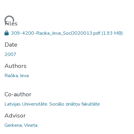
ading...
Files
309-4200-Racika_Ieva_SocD020013.pdf
(1.93 MB)
Date
2007
Authors
Račika, Ieva
Co-author
Latvijas Universitāte. Sociālo zinātņu fakultāte
Advisor
Gerkena, Vineta