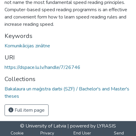
not name the most fundamental speed reading principles.
Computer-based speed reading programms is an effective
and convenient form how to learn speed reading rules and
increase reading speed.
Keywords
Komunikācijas zinātne
URI
https://dspace.lu.lv/handle/7/26746
Collections
Bakalaura un maģistra darbi (SZF) / Bachelor's and Master's
theses
Full item page
© University of Latvia |
powered by LYRASIS
Cookie
Privacy
End User
Send