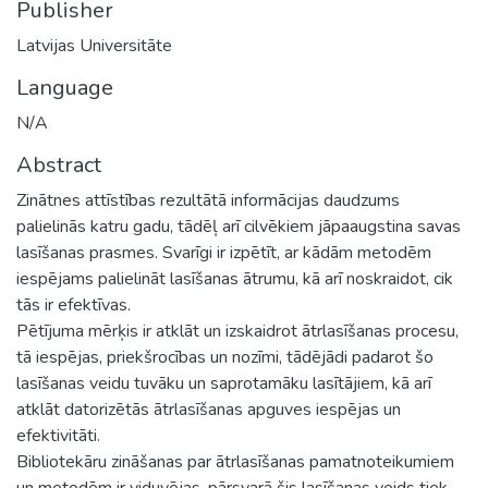
Publisher
Latvijas Universitāte
Language
N/A
Abstract
Zinātnes attīstības rezultātā informācijas daudzums
palielinās katru gadu, tādēļ arī cilvēkiem jāpaaugstina savas
lasīšanas prasmes. Svarīgi ir izpētīt, ar kādām metodēm
iespējams palielināt lasīšanas ātrumu, kā arī noskraidot, cik
tās ir efektīvas.
Pētījuma mērķis ir atklāt un izskaidrot ātrlasīšanas procesu,
tā iespējas, priekšrocības un nozīmi, tādējādi padarot šo
lasīšanas veidu tuvāku un saprotamāku lasītājiem, kā arī
atklāt datorizētās ātrlasīšanas apguves iespējas un
efektivitāti.
Bibliotekāru zināšanas par ātrlasīšanas pamatnoteikumiem
un metodēm ir viduvējas, pārsvarā šis lasīšanas veids tiek