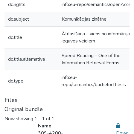
dc.rights
info:eu-repo/semantics/openAcces
dc.subject
Komunikācijas zinātne
Ātrlasīšana – viens no informācijas
dc.title
ieguves veidiem
Speed Reading – One of the
dc.title.alternative
Information Retrieval Forms
info:eu-
dc.type
repo/semantics/bachelorThesis
Files
Original bundle
Now showing
1 - 1 of 1
Name:
309-4200-
Down