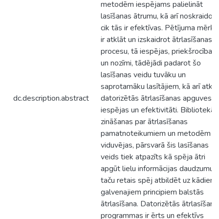
metodēm iespējams palielināt
lasīšanas ātrumu, kā arī noskraidot,
cik tās ir efektīvas. Pētījuma mērķi
ir atklāt un izskaidrot ātrlasīšanas
procesu, tā iespējas, priekšrocības
un nozīmi, tādējādi padarot šo
lasīšanas veidu tuvāku un
saprotamāku lasītājiem, kā arī atklā
dc.description.abstract
datorizētās ātrlasīšanas apguves
iespējas un efektivitāti. Bibliotekār
zināšanas par ātrlasīšanas
pamatnoteikumiem un metodēm ir
viduvējas, pārsvarā šis lasīšanas
veids tiek atpazīts kā spēja ātri
apgūt lielu informācijas daudzumu,
taču retais spēj atbildēt uz kādiem
galvenajiem principiem balstās
ātrlasīšana. Datorizētās ātrlasīšana
programmas ir ērts un efektīvs