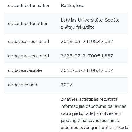
dc.contributor.author
Račika, Ieva
Latvijas Universitāte. Sociālo
dc.contributor.other
zinātņu fakultāte
dc.date.accessioned
2015-03-24T08:47:08Z
dc.date.accessioned
2025-07-21T00:51:33Z
dc.date.available
2015-03-24T08:47:08Z
dc.date.issued
2007
Zinātnes attīstības rezultātā
informācijas daudzums palielinās
katru gadu, tādēļ arī cilvēkiem
jāpaaugstina savas lasīšanas
prasmes. Svarīgi ir izpētīt, ar kādām