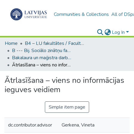
Communities & Collections
All of DSp
Log In
Home
B4 – LU fakultātes / Faculties of the UL
B --- Bij. Sociālo zinātņu fakultātes noslēguma darbi / Faculty of Social Sciences - Graduate works
Bakalaura un maģistra darbi (SZF) / Bachelor's and Master's theses
Ātrlasīšana – viens no informācijas ieguves veidiem
Ātrlasīšana – viens no informācijas
ieguves veidiem
Simple item page
dc.contributor.advisor
Gerkena, Vineta