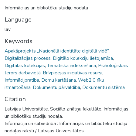
Informācijas un bibliotēku studiju nodaļa
Language
lav
Keywords
Apakšprojekts „Nacionālā identitāte digitālā vidē”
,
Digitalizācijas process
,
Digitālo kolekciju lietojamība
,
Digitālās kolekcijas
,
Tematiskā indeksēšana
,
Psiholoģiskais
terors darbavietā
,
Brīvpieejas iniciatīvas resursi
,
Informācijpratība
,
Domu kartēšana
,
Web2.0 rīku
izmantošana
,
Dokumentu pārvaldība
,
Dokumentu sistēma
Citation
Latvijas Universitāte. Sociālo zinātņu fakultāte. Informācijas
un bibliotēku studiju nodaļa.
Informācija un sabiedrība : Informācijas un bibliotēku studiju
nodaļas raksti / Latvijas Universitātes