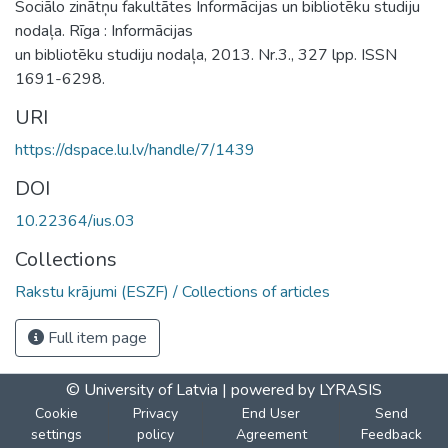
Sociālo zinātņu fakultātes Informācijas un bibliotēku studiju
nodaļa. Rīga : Informācijas
un bibliotēku studiju nodaļa, 2013. Nr.3., 327 lpp. ISSN
1691-6298.
URI
https://dspace.lu.lv/handle/7/1439
DOI
10.22364/ius.03
Collections
Rakstu krājumi (ESZF) / Collections of articles
Full item page
© University of Latvia |
powered by LYRASIS
Cookie
Privacy
End User
Send
settings
policy
Agreement
Feedback