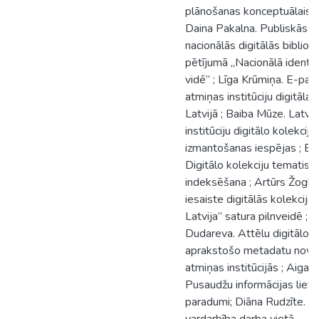
plānošanas konceptuālais 
Daina Pakalna. Publiskās di
nacionālās digitālās bibliot
pētījumā „Nacionālā identit
vidē” ; Līga Krūmiņa. E-pak
atmiņas institūciju digitālaj
Latvijā ; Baiba Mūze. Latvi
institūciju digitālo kolekciju
izmantošanas iespējas ; Ba
Digitālo kolekciju tematisk
indeksēšana ; Artūrs Žogla.
iesaiste digitālās kolekcija
Latvija” satura pilnveidē ; 
Dudareva. Attēlu digitālo k
aprakstošo metadatu novē
atmiņas institūcijās ; Aiga 
Pusaudžu informācijas liet
paradumi; Diāna Rudzīte. E