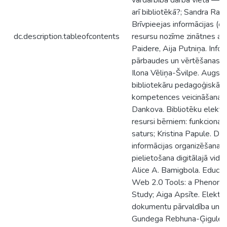
vardarbība darba vietā — v
arī bibliotēkā?; Sandra Rank
Brīvpieejas informācijas (o
dc.description.tableofcontents
resursu nozīme zinātnes attī
Paidere, Aija Putniņa. Infor
pārbaudes un vērtēšanas m
Ilona Vēliņa-Švilpe. Augst
bibliotekāru pedagoģiskās
kompetences veicināšana ;
Dankova. Bibliotēku elektr
resursi bērniem: funkcionali
saturs; Kristina Papule. Do
informācijas organizēšanas 
pielietošana digitālajā vidē;
Alice A. Bamigbola. Educat
Web 2.0 Tools: a Phenome
Study; Aiga Apsīte. Elektr
dokumentu pārvaldība un lie
Gundega Rebhuna-Ģigule. 