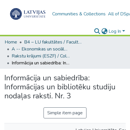
Communities & Collections
All of DSp
Log In
Home
B4 – LU fakultātes / Faculties of the UL
A -- Ekonomikas un sociālo zinātņu fakultāte / Faculty of Economics and Social Sciences
Rakstu krājumi (ESZF) / Collections of articles
Informācija un sabiedrība: Informācijas un bibliotēku studiju nodaļas raksti. Nr. 3
Informācija un sabiedrība:
Informācijas un bibliotēku studiju
nodaļas raksti. Nr. 3
Simple item page