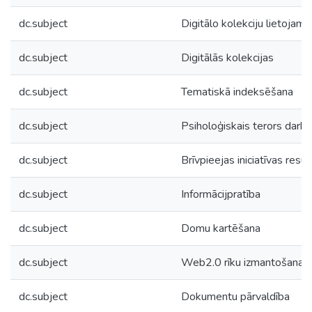
dc.subject
Digitālo kolekciju lietojamī
dc.subject
Digitālās kolekcijas
dc.subject
Tematiskā indeksēšana
dc.subject
Psiholoģiskais terors darba
dc.subject
Brīvpieejas iniciatīvas resur
dc.subject
Informācijpratība
dc.subject
Domu kartēšana
dc.subject
Web2.0 rīku izmantošana
dc.subject
Dokumentu pārvaldība