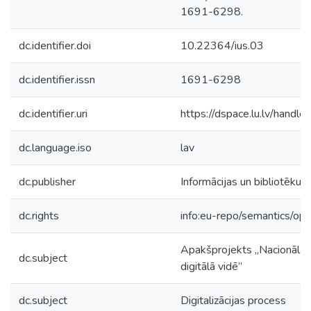
1691-6298.
dc.identifier.doi
10.22364/ius.03
dc.identifier.issn
1691-6298
dc.identifier.uri
https://dspace.lu.lv/handl
dc.language.iso
lav
dc.publisher
Informācijas un bibliotēku s
dc.rights
info:eu-repo/semantics/op
Apakšprojekts „Nacionālā i
dc.subject
digitālā vidē”
dc.subject
Digitalizācijas process