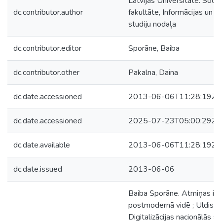
Latvijas Universitāte. Sociā
dc.contributor.author
fakultāte, Informācijas un b
studiju nodaļa
dc.contributor.editor
Sporāne, Baiba
dc.contributor.other
Pakalna, Daina
dc.date.accessioned
2013-06-06T11:28:19Z
dc.date.accessioned
2025-07-23T05:00:29Z
dc.date.available
2013-06-06T11:28:19Z
dc.date.issued
2013-06-06
Baiba Sporāne. Atmiņas inst
postmodernā vidē ; Uldis Za
Digitalizācijas nacionālās s