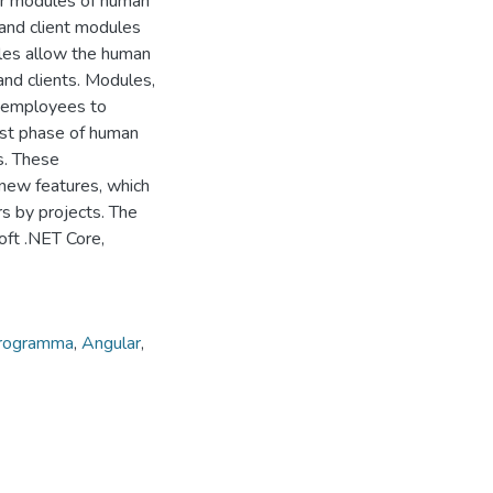
er modules of human
and client modules
ules allow the human
nd clients. Modules,
nd employees to
rst phase of human
s. These
 new features, which
rs by projects. The
oft .NET Core,
programma
,
Angular
,