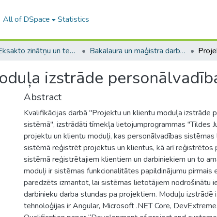
All of DSpace
Statistics
A -- Eksakto zinātņu un tehnoloģiju fakultāte / Faculty of Science and Technology
Bakalaura un maģistra darbi (EZTF) / Bachelor's and Master's theses
moduļa izstrāde personālvadīb
Abstract
Kvalifikācijas darbā "Projektu un klientu moduļa izstrāde
sistēmā", izstrādāti tīmekļa lietojumprogrammas "Tildes 
projektu un klientu moduļi, kas personālvadības sistēmas l
sistēmā reģistrēt projektus un klientus, kā arī reģistrētos 
sistēmā reģistrētajiem klientiem un darbiniekiem un to am
moduļi ir sistēmas funkcionalitātes papildinājumu pirmais 
paredzēts izmantot, lai sistēmas lietotājiem nodrošinātu i
darbinieku darba stundas pa projektiem. Moduļu izstrādē
tehnoloģijas ir Angular, Microsoft .NET Core, DevExtreme