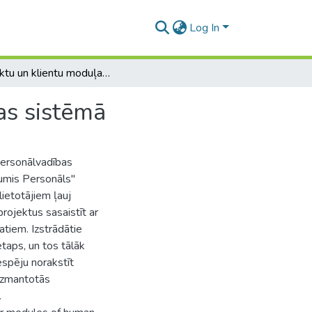
Log In
Projektu un klientu moduļa izstrāde personālvadības sistēmā
as sistēmā
 personālvadības
Jumis Personāls"
ietotājiem ļauj
projektus sasaistīt ar
atiem. Izstrādātie
etaps, un tos tālāk
espēju norakstīt
 izmantotās
.