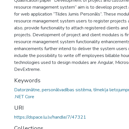
Qualification paper “Development of project and custom
resource management system” aim is to develop project 
for web application “Tildes Jumis Personāls”. These mod
resource management system users to register projects a
also, provide functionality to attach registered clients a
projects. Development of project and client modules is fi
resource management system functionality enhancement
enhancements further intend to deliver the system users
include the possibility to write off employees billable hou
technologies used to design modules are Angular, Micros
DevExtreme.
Keywords
Datorzinātne
,
personālvadības sistēma
,
tīmekļa lietojum
.NET Core
URI
https://dspace.lu.lv/handle/7/47321
Collections